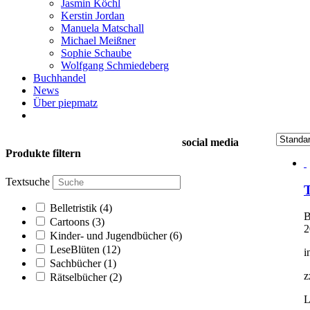
Jasmin Köchl
Kerstin Jordan
Manuela Matschall
Michael Meißner
Sophie Schaube
Wolfgang Schmiedeberg
Buchhandel
News
Über piepmatz
social media
Produkte filtern
Textsuche
T
Belletristik
(4)
B
Cartoons
(3)
2
Kinder- und Jugendbücher
(6)
LeseBlüten
(12)
i
Sachbücher
(1)
z
Rätselbücher
(2)
L