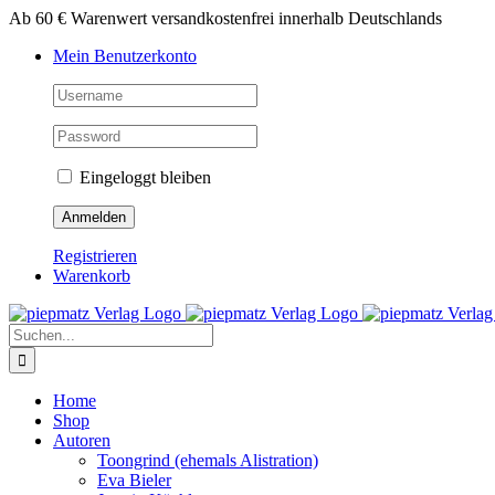
Zum
Ab 60 € Warenwert versandkostenfrei innerhalb Deutschlands
Inhalt
Mein Benutzerkonto
springen
Eingeloggt bleiben
Registrieren
Warenkorb
Suche
nach:
Home
Shop
Autoren
Toongrind (ehemals Alistration)
Eva Bieler