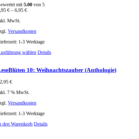
auf.
ewertet mit
5.00
von 5
Die
,95
€
–
6,95
€
Optionen
können
nkl. MwSt.
auf
der
zgl.
Versandkosten
Produktseite
gewählt
ieferzeit:
1-3 Werktage
werden
Dieses
usführung wählen
Details
Produkt
weist
mehrere
eseBlüten 10: Weihnachtszauber (Anthologie)
Varianten
auf.
2,95
€
Die
Optionen
nkl. 7 % MwSt.
können
auf
zgl.
Versandkosten
der
Produktseite
ieferzeit:
1-3 Werktage
gewählt
n den Warenkorb
Details
werden