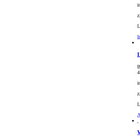
i
z
L
I
L
B
4
i
z
L
A
W