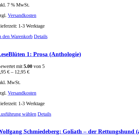
nkl. 7 % MwSt.
zgl.
Versandkosten
ieferzeit:
1-3 Werktage
n den Warenkorb
Details
eseBlüten 1: Prosa (Anthologie)
ewertet mit
5.00
von 5
,95
€
–
12,95
€
nkl. MwSt.
zgl.
Versandkosten
ieferzeit:
1-3 Werktage
Dieses
usführung wählen
Details
Produkt
weist
mehrere
olfgang Schmiedeberg: Goliath – der Rettungshund (
Varianten