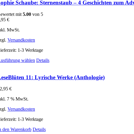
ophie Schaube: Sternenstaub – 4 Geschichten zum Adv
ewertet mit
5.00
von 5
,95
€
nkl. MwSt.
zgl.
Versandkosten
ieferzeit:
1-3 Werktage
Dieses
usführung wählen
Details
Produkt
weist
mehrere
eseBlüten 11: Lyrische Werke (Anthologie)
Varianten
auf.
2,95
€
Die
Optionen
nkl. 7 % MwSt.
können
auf
zgl.
Versandkosten
der
Produktseite
ieferzeit:
1-3 Werktage
gewählt
n den Warenkorb
Details
werden