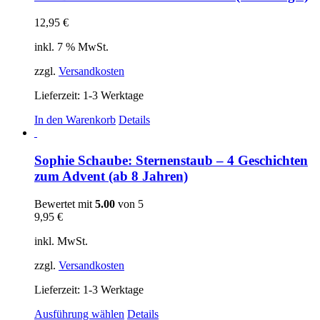
Varianten
auf.
12,95
€
Die
Optionen
inkl. 7 % MwSt.
können
auf
zzgl.
Versandkosten
der
Produktseite
Lieferzeit:
1-3 Werktage
gewählt
In den Warenkorb
Details
werden
Sophie Schaube: Sternenstaub – 4 Geschichten
zum Advent (ab 8 Jahren)
Bewertet mit
5.00
von 5
9,95
€
inkl. MwSt.
zzgl.
Versandkosten
Lieferzeit:
1-3 Werktage
Dieses
Ausführung wählen
Details