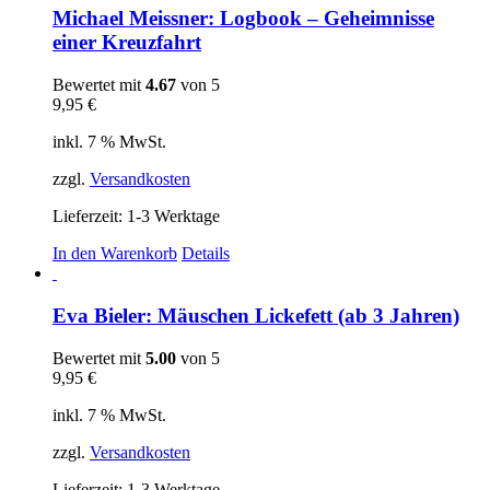
mehrere
Michael Meissner: Logbook – Geheimnisse
Varianten
einer Kreuzfahrt
auf.
Die
Bewertet mit
4.67
von 5
Optionen
9,95
€
können
auf
inkl. 7 % MwSt.
der
Produktseite
zzgl.
Versandkosten
gewählt
werden
Lieferzeit:
1-3 Werktage
In den Warenkorb
Details
Eva Bieler: Mäuschen Lickefett (ab 3 Jahren)
Bewertet mit
5.00
von 5
9,95
€
inkl. 7 % MwSt.
zzgl.
Versandkosten
Lieferzeit:
1-3 Werktage