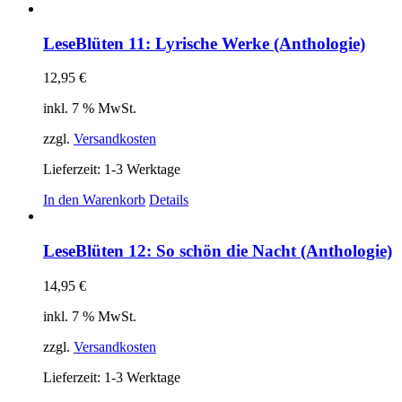
Produkt
weist
mehrere
LeseBlüten 11: Lyrische Werke (Anthologie)
Varianten
auf.
12,95
€
Die
Optionen
inkl. 7 % MwSt.
können
auf
zzgl.
Versandkosten
der
Produktseite
Lieferzeit:
1-3 Werktage
gewählt
In den Warenkorb
Details
werden
LeseBlüten 12: So schön die Nacht (Anthologie)
14,95
€
inkl. 7 % MwSt.
zzgl.
Versandkosten
Lieferzeit:
1-3 Werktage