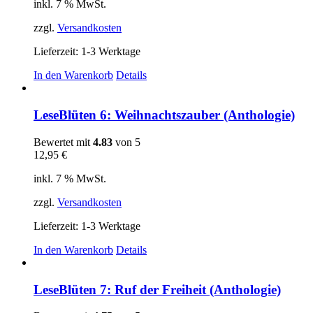
können
inkl. 7 % MwSt.
auf
der
zzgl.
Versandkosten
Produktseite
gewählt
Lieferzeit:
1-3 Werktage
werden
In den Warenkorb
Details
LeseBlüten 6: Weihnachtszauber (Anthologie)
Bewertet mit
4.83
von 5
12,95
€
inkl. 7 % MwSt.
zzgl.
Versandkosten
Lieferzeit:
1-3 Werktage
In den Warenkorb
Details
LeseBlüten 7: Ruf der Freiheit (Anthologie)