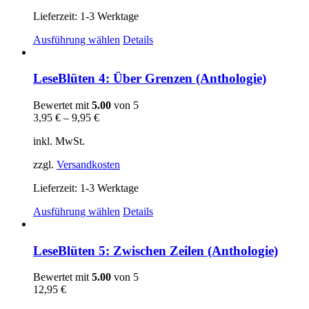
Lieferzeit:
1-3 Werktage
Dieses
Ausführung wählen
Details
Produkt
weist
mehrere
LeseBlüten 4: Über Grenzen (Anthologie)
Varianten
auf.
Bewertet mit
5.00
von 5
Die
3,95
€
–
9,95
€
Optionen
können
inkl. MwSt.
auf
der
zzgl.
Versandkosten
Produktseite
gewählt
Lieferzeit:
1-3 Werktage
werden
Dieses
Ausführung wählen
Details
Produkt
weist
mehrere
LeseBlüten 5: Zwischen Zeilen (Anthologie)
Varianten
auf.
Bewertet mit
5.00
von 5
Die
12,95
€
Optionen