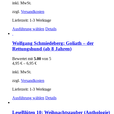
inkl. MwSt.
zzgl.
Versandkosten
Lieferzeit:
1-3 Werktage
Dieses
Ausführung wählen
Details
Produkt
weist
mehrere
Wolfgang Schmiedeberg: Goliath – der
Varianten
Rettungshund (ab 8 Jahren)
auf.
Die
Bewertet mit
5.00
von 5
Optionen
4,95
€
–
6,95
€
können
auf
inkl. MwSt.
der
Produktseite
zzgl.
Versandkosten
gewählt
werden
Lieferzeit:
1-3 Werktage
Dieses
Ausführung wählen
Details
Produkt
weist
mehrere
LeseBlüten 10: Weihnachtszauber (Anthologie)