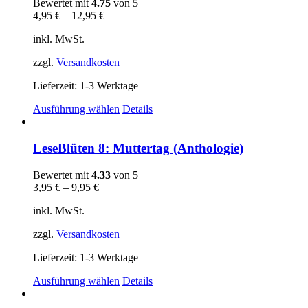
Bewertet mit
4.75
von 5
4,95
€
–
12,95
€
inkl. MwSt.
zzgl.
Versandkosten
Lieferzeit:
1-3 Werktage
Dieses
Ausführung wählen
Details
Produkt
weist
mehrere
LeseBlüten 8: Muttertag (Anthologie)
Varianten
auf.
Bewertet mit
4.33
von 5
Die
3,95
€
–
9,95
€
Optionen
können
inkl. MwSt.
auf
der
zzgl.
Versandkosten
Produktseite
gewählt
Lieferzeit:
1-3 Werktage
werden
Dieses
Ausführung wählen
Details
Produkt
weist