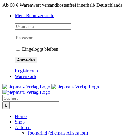
Zum
Ab 60 € Warenwert versandkostenfrei innerhalb Deutschlands
Inhalt
Mein Benutzerkonto
springen
Eingeloggt bleiben
Registrieren
Warenkorb
Suche
nach:
Home
Shop
Autoren
Toongrind (ehemals Alistration)