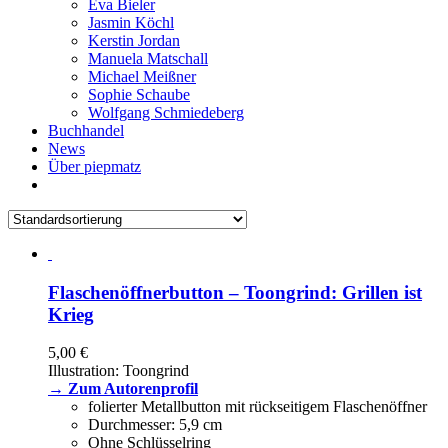
Eva Bieler
Jasmin Köchl
Kerstin Jordan
Manuela Matschall
Michael Meißner
Sophie Schaube
Wolfgang Schmiedeberg
Buchhandel
News
Über piepmatz
Flaschenöffnerbutton – Toongrind: Grillen ist
Krieg
5,00
€
Illustration: Toongrind
→ Zum Autorenprofil
folierter Metallbutton mit rückseitigem Flaschenöffner
Durchmesser: 5,9 cm
Ohne Schlüsselring