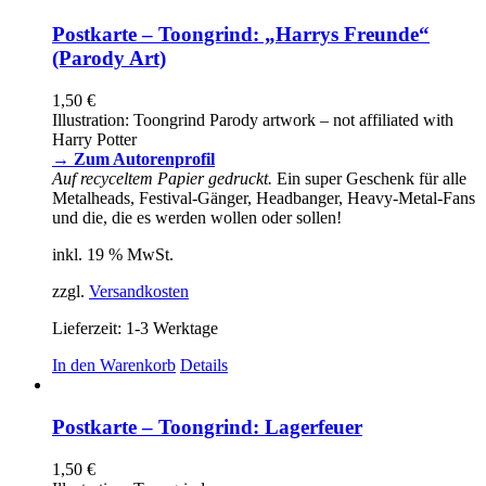
weist
mehrere
Postkarte – Toongrind: „Harrys Freunde“
Varianten
(Parody Art)
auf.
Die
1,50
€
Optionen
Illustration: Toongrind Parody artwork – not affiliated with
können
Harry Potter
auf
→ Zum Autorenprofil
der
Auf recyceltem Papier gedruckt.
Ein super Geschenk für alle
Produktseite
Metalheads, Festival-Gänger, Headbanger, Heavy-Metal-Fans
gewählt
und die, die es werden wollen oder sollen!
werden
inkl. 19 % MwSt.
zzgl.
Versandkosten
Lieferzeit:
1-3 Werktage
In den Warenkorb
Details
Postkarte – Toongrind: Lagerfeuer
1,50
€