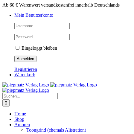
Zum
Ab 60 € Warenwert versandkostenfrei innerhalb Deutschlands
Inhalt
Mein Benutzerkonto
springen
Eingeloggt bleiben
Registrieren
Warenkorb
Suche
nach:
Home
Shop
Autoren
Toongrind (ehemals Alistration)