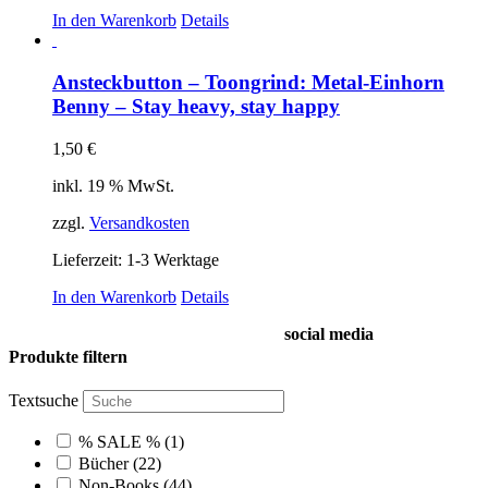
In den Warenkorb
Details
Ansteckbutton – Toongrind: Metal-Einhorn
Benny – Stay heavy, stay happy
1,50
€
inkl. 19 % MwSt.
zzgl.
Versandkosten
Lieferzeit:
1-3 Werktage
In den Warenkorb
Details
social media
Produkte filtern
Textsuche
% SALE %
(1)
Bücher
(22)
Non-Books
(44)