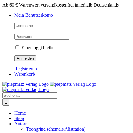
Zum
Ab 60 € Warenwert versandkostenfrei innerhalb Deutschlands
Inhalt
Mein Benutzerkonto
springen
Eingeloggt bleiben
Registrieren
Warenkorb
Suche
nach:
Home
Shop
Autoren
Toongrind (ehemals Alistration)