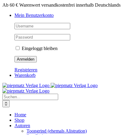
Zum
Ab 60 € Warenwert versandkostenfrei innerhalb Deutschlands
Inhalt
Mein Benutzerkonto
springen
Eingeloggt bleiben
Registrieren
Warenkorb
Suche
nach:
Home
Shop
Autoren
Toongrind (ehemals Alistration)