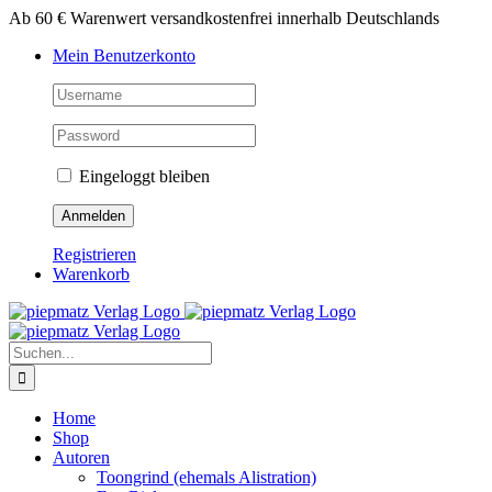
Zum
Ab 60 € Warenwert versandkostenfrei innerhalb Deutschlands
Inhalt
Mein Benutzerkonto
springen
Eingeloggt bleiben
Registrieren
Warenkorb
Suche
nach:
Home
Shop
Autoren
Toongrind (ehemals Alistration)