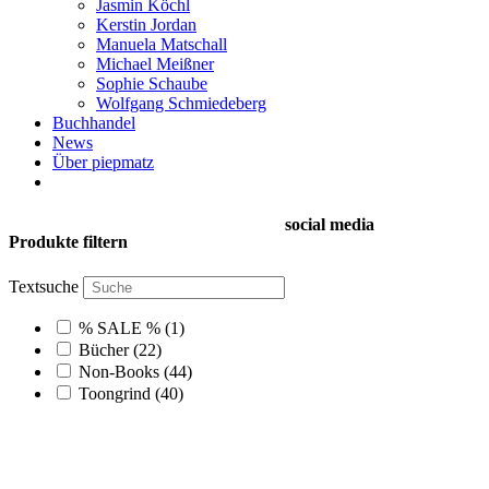
Jasmin Köchl
Kerstin Jordan
Manuela Matschall
Michael Meißner
Sophie Schaube
Wolfgang Schmiedeberg
Buchhandel
News
Über piepmatz
social media
Produkte filtern
Textsuche
% SALE %
(1)
Bücher
(22)
Non-Books
(44)
Toongrind
(40)