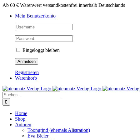
Zum
Ab 60 € Warenwert versandkostenfrei innerhalb Deutschlands
Inhalt
Mein Benutzerkonto
springen
Eingeloggt bleiben
Registrieren
Warenkorb
Suche
nach:
Home
Shop
Autoren
Toongrind (ehemals Alistration)
Eva Bieler