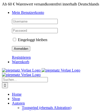
Zum
Ab 60 € Warenwert versandkostenfrei innerhalb Deutschlands
Inhalt
Mein Benutzerkonto
springen
Eingeloggt bleiben
Registrieren
Warenkorb
Suche
nach:
Home
Shop
Autoren
Toongrind (ehemals Alistration)