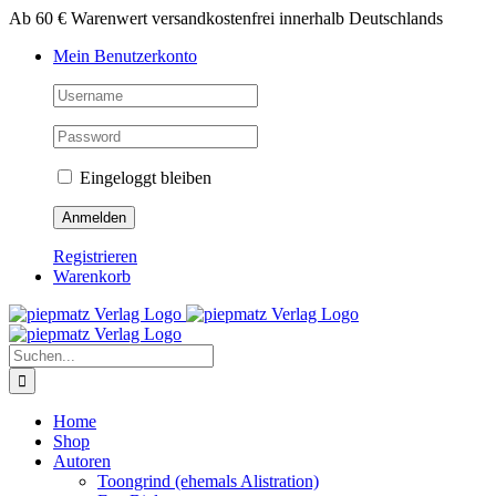
Zum
Ab 60 € Warenwert versandkostenfrei innerhalb Deutschlands
Inhalt
Mein Benutzerkonto
springen
Eingeloggt bleiben
Registrieren
Warenkorb
Suche
nach:
Home
Shop
Autoren
Toongrind (ehemals Alistration)