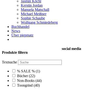
Jasmin Köchl
Kerstin Jordan
Manuela Matschall
Michael Meißner
Sophie Schaube
Wolfgang Schmiedeberg
Buchhandel
News
Über piepmatz
social media
Produkte filtern
Textsuche
% SALE %
(1)
Bücher
(22)
Non-Books
(44)
Toongrind
(40)