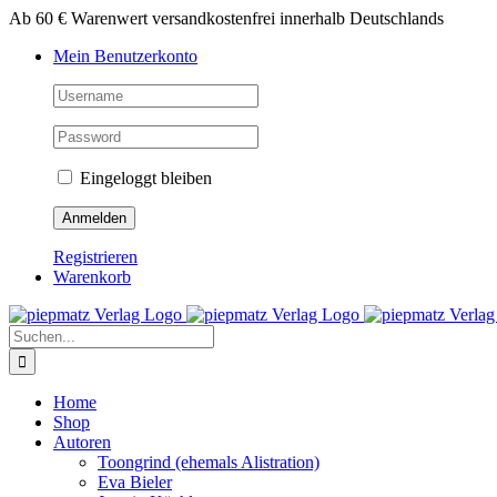
Zum
Ab 60 € Warenwert versandkostenfrei innerhalb Deutschlands
Inhalt
Mein Benutzerkonto
springen
Eingeloggt bleiben
Registrieren
Warenkorb
Suche
nach:
Home
Shop
Autoren
Toongrind (ehemals Alistration)
Eva Bieler