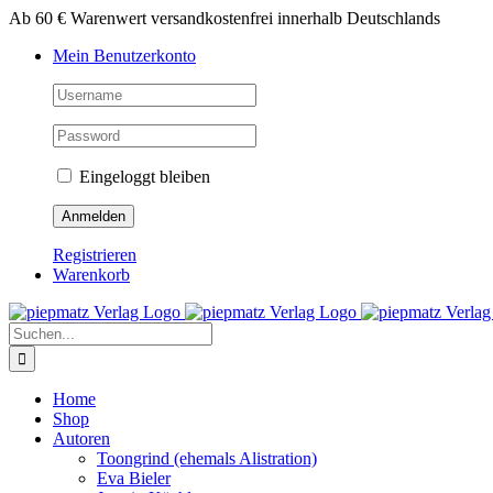
Zum
Ab 60 € Warenwert versandkostenfrei innerhalb Deutschlands
Inhalt
Mein Benutzerkonto
springen
Eingeloggt bleiben
Registrieren
Warenkorb
Suche
nach:
Home
Shop
Autoren
Toongrind (ehemals Alistration)
Eva Bieler