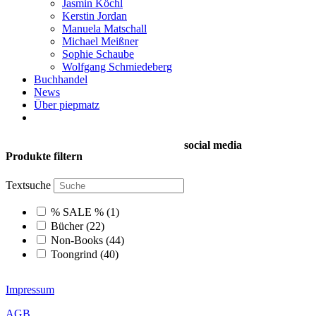
Jasmin Köchl
Kerstin Jordan
Manuela Matschall
Michael Meißner
Sophie Schaube
Wolfgang Schmiedeberg
Buchhandel
News
Über piepmatz
social media
Produkte filtern
Textsuche
% SALE %
(1)
Bücher
(22)
Non-Books
(44)
Toongrind
(40)
Impressum
AGB