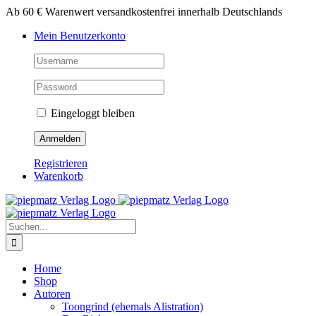
Zum
Ab 60 € Warenwert versandkostenfrei innerhalb Deutschlands
Inhalt
Mein Benutzerkonto
springen
Eingeloggt bleiben
Registrieren
Warenkorb
Suche
nach:
Home
Shop
Autoren
Toongrind (ehemals Alistration)