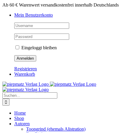
Zum
Ab 60 € Warenwert versandkostenfrei innerhalb Deutschlands
Inhalt
Mein Benutzerkonto
springen
Eingeloggt bleiben
Registrieren
Warenkorb
Suche
nach:
Home
Shop
Autoren
Toongrind (ehemals Alistration)