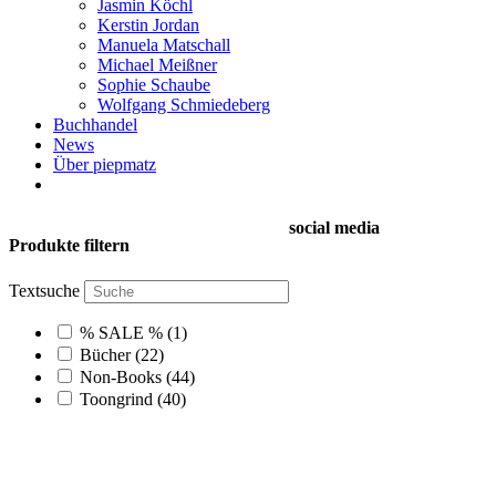
Jasmin Köchl
Kerstin Jordan
Manuela Matschall
Michael Meißner
Sophie Schaube
Wolfgang Schmiedeberg
Buchhandel
News
Über piepmatz
social media
Produkte filtern
Textsuche
% SALE %
(1)
Bücher
(22)
Non-Books
(44)
Toongrind
(40)