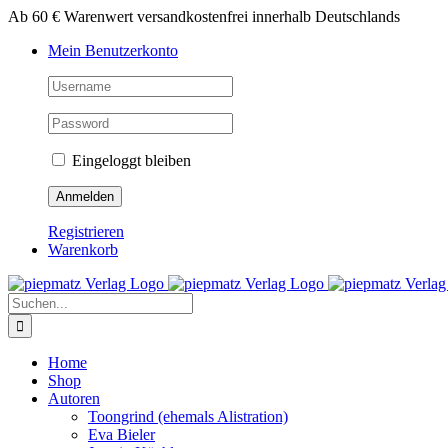
Zum
Ab 60 € Warenwert versandkostenfrei innerhalb Deutschlands
Inhalt
Mein Benutzerkonto
springen
Eingeloggt bleiben
Registrieren
Warenkorb
Suche
nach:
Home
Shop
Autoren
Toongrind (ehemals Alistration)
Eva Bieler