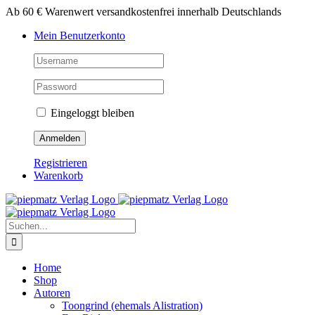
Zum
Ab 60 € Warenwert versandkostenfrei innerhalb Deutschlands
Inhalt
Mein Benutzerkonto
springen
Eingeloggt bleiben
Registrieren
Warenkorb
Suche
nach:
Home
Shop
Autoren
Toongrind (ehemals Alistration)