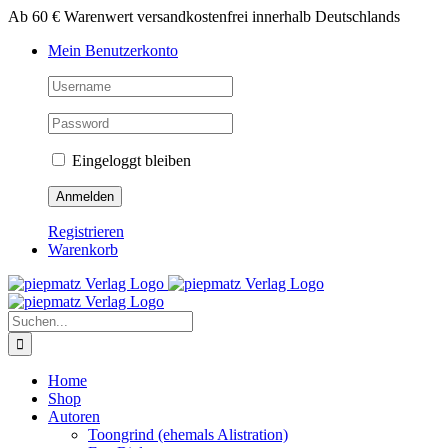
Zum
Ab 60 € Warenwert versandkostenfrei innerhalb Deutschlands
Inhalt
Mein Benutzerkonto
springen
Eingeloggt bleiben
Registrieren
Warenkorb
Suche
nach:
Home
Shop
Autoren
Toongrind (ehemals Alistration)