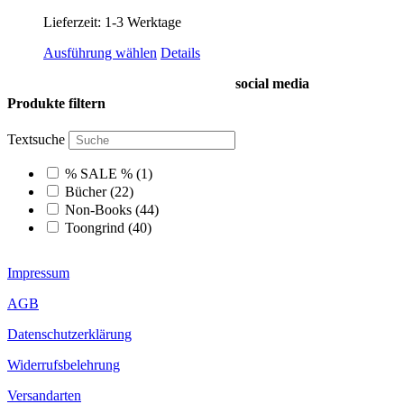
Lieferzeit:
1-3 Werktage
Dieses
Ausführung wählen
Details
Produkt
social media
weist
mehrere
Produkte filtern
Varianten
auf.
Textsuche
Die
Optionen
% SALE %
(1)
können
Bücher
(22)
auf
Non-Books
(44)
der
Toongrind
(40)
Produktseite
gewählt
werden
Impressum
AGB
Datenschutzerklärung
Widerrufsbelehrung
Versandarten