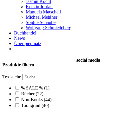
Jasmin Köchl
Kerstin Jordan
Manuela Matschall
Michael Meißner
Sophie Schaube
Wolfgang Schmiedeberg
Buchhandel
News
Über piepmatz
social media
Produkte filtern
Textsuche
% SALE %
(1)
Bücher
(22)
Non-Books
(44)
Toongrind
(40)