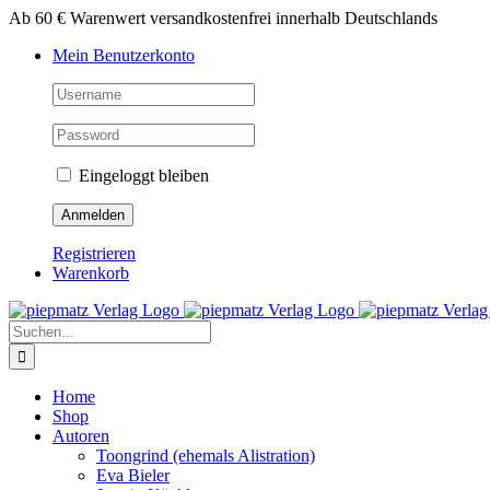
Zum
Ab 60 € Warenwert versandkostenfrei innerhalb Deutschlands
Inhalt
Mein Benutzerkonto
springen
Eingeloggt bleiben
Registrieren
Warenkorb
Suche
nach:
Home
Shop
Autoren
Toongrind (ehemals Alistration)
Eva Bieler