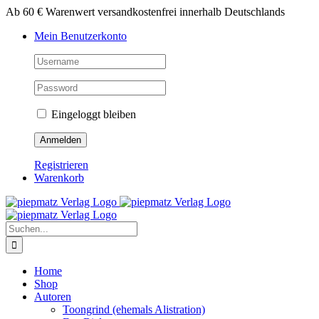
Zum
Ab 60 € Warenwert versandkostenfrei innerhalb Deutschlands
Inhalt
Mein Benutzerkonto
springen
Eingeloggt bleiben
Registrieren
Warenkorb
Suche
nach:
Home
Shop
Autoren
Toongrind (ehemals Alistration)