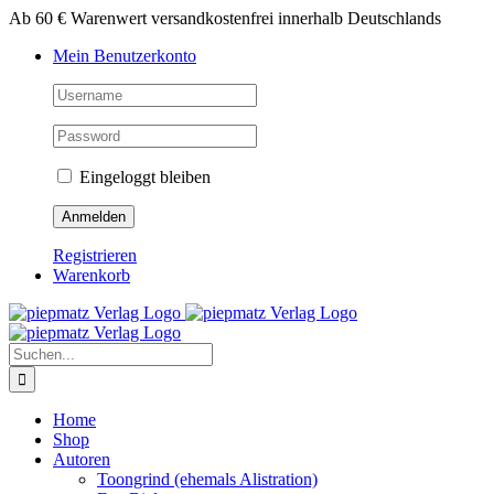
Zum
Ab 60 € Warenwert versandkostenfrei innerhalb Deutschlands
Inhalt
Mein Benutzerkonto
springen
Eingeloggt bleiben
Registrieren
Warenkorb
Suche
nach:
Home
Shop
Autoren
Toongrind (ehemals Alistration)