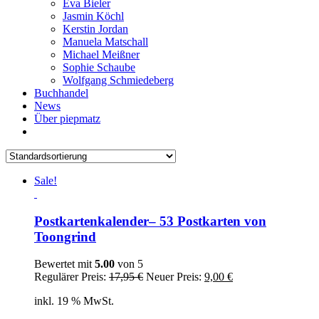
Eva Bieler
Jasmin Köchl
Kerstin Jordan
Manuela Matschall
Michael Meißner
Sophie Schaube
Wolfgang Schmiedeberg
Buchhandel
News
Über piepmatz
Sale!
Postkartenkalender– 53 Postkarten von
Toongrind
Bewertet mit
5.00
von 5
Ursprünglicher
Aktueller
Regulärer Preis:
17,95
€
Neuer Preis:
9,00
€
Preis
Preis
inkl. 19 % MwSt.
war:
ist:
17,95 €
9,00 €.