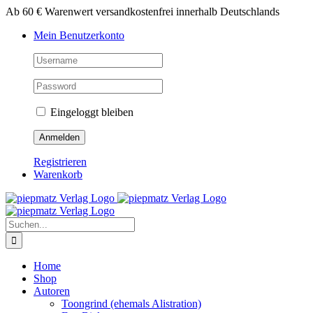
Zum
Ab 60 € Warenwert versandkostenfrei innerhalb Deutschlands
Inhalt
Mein Benutzerkonto
springen
Eingeloggt bleiben
Registrieren
Warenkorb
Suche
nach:
Home
Shop
Autoren
Toongrind (ehemals Alistration)