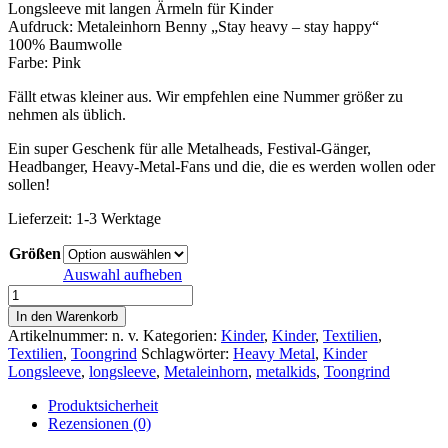
Longsleeve mit langen Ärmeln für Kinder
Aufdruck: Metaleinhorn Benny „Stay heavy – stay happy“
100% Baumwolle
Farbe: Pink
Fällt etwas kleiner aus. Wir empfehlen eine Nummer größer zu
nehmen als üblich.
Ein super Geschenk für alle Metalheads, Festival-Gänger,
Headbanger, Heavy-Metal-Fans und die, die es werden wollen oder
sollen!
Lieferzeit:
1-3 Werktage
Größen
Auswahl aufheben
Kinder
Longsleeve
In den Warenkorb
–
Artikelnummer:
n. v.
Kategorien:
Kinder
,
Kinder
,
Textilien
,
Toongrind:
Textilien
,
Toongrind
Schlagwörter:
Heavy Metal
,
Kinder
Metal-
Longsleeve
,
longsleeve
,
Metaleinhorn
,
metalkids
,
Toongrind
Einhorn
Benny
Produktsicherheit
–
Rezensionen (0)
Stay