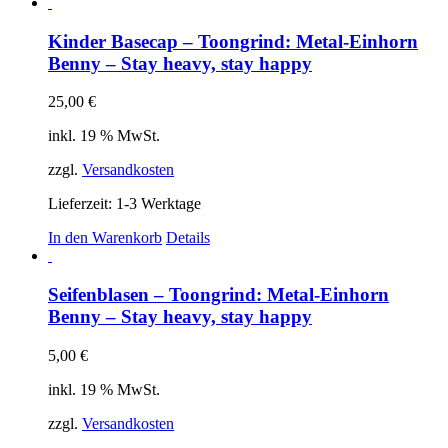
Produkt
weist
mehrere
Kinder Basecap – Toongrind: Metal-Einhorn
Varianten
Benny – Stay heavy, stay happy
auf.
Die
25,00
€
Optionen
können
inkl. 19 % MwSt.
auf
der
zzgl.
Versandkosten
Produktseite
gewählt
Lieferzeit:
1-3 Werktage
werden
In den Warenkorb
Details
Seifenblasen – Toongrind: Metal-Einhorn
Benny – Stay heavy, stay happy
5,00
€
inkl. 19 % MwSt.
zzgl.
Versandkosten