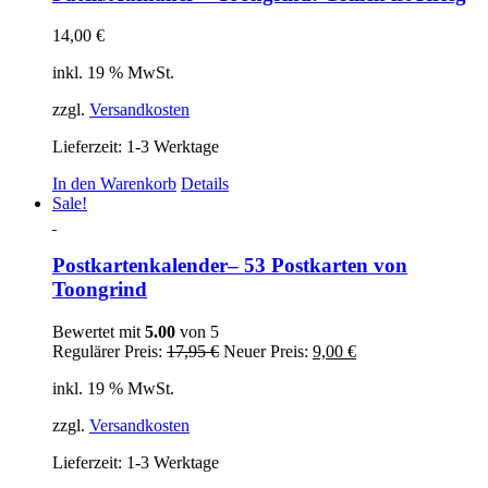
14,00
€
inkl. 19 % MwSt.
zzgl.
Versandkosten
Lieferzeit:
1-3 Werktage
In den Warenkorb
Details
Sale!
Postkartenkalender– 53 Postkarten von
Toongrind
Bewertet mit
5.00
von 5
Ursprünglicher
Aktueller
Regulärer Preis:
17,95
€
Neuer Preis:
9,00
€
Preis
Preis
inkl. 19 % MwSt.
war:
ist:
17,95 €
9,00 €.
zzgl.
Versandkosten
Lieferzeit:
1-3 Werktage