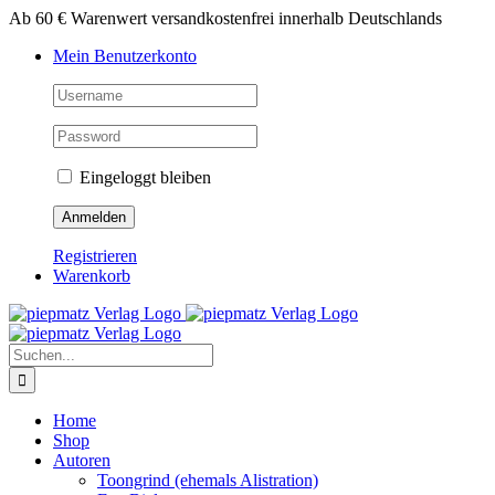
Zum
Ab 60 € Warenwert versandkostenfrei innerhalb Deutschlands
Inhalt
Mein Benutzerkonto
springen
Eingeloggt bleiben
Registrieren
Warenkorb
Suche
nach:
Home
Shop
Autoren
Toongrind (ehemals Alistration)