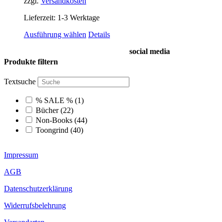
zzgl.
Versandkosten
Lieferzeit:
1-3 Werktage
Dieses
Ausführung wählen
Details
Produkt
social media
weist
mehrere
Produkte filtern
Varianten
auf.
Textsuche
Die
Optionen
% SALE %
(1)
können
Bücher
(22)
auf
Non-Books
(44)
der
Toongrind
(40)
Produktseite
gewählt
werden
Impressum
AGB
Datenschutzerklärung
Widerrufsbelehrung