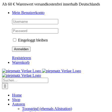
Zum
Ab 60 € Warenwert versandkostenfrei innerhalb Deutschlands
Inhalt
Mein Benutzerkonto
springen
Eingeloggt bleiben
Registrieren
Warenkorb
Suche
nach:
Home
Shop
Autoren
Toongrind (ehemals Alistration)