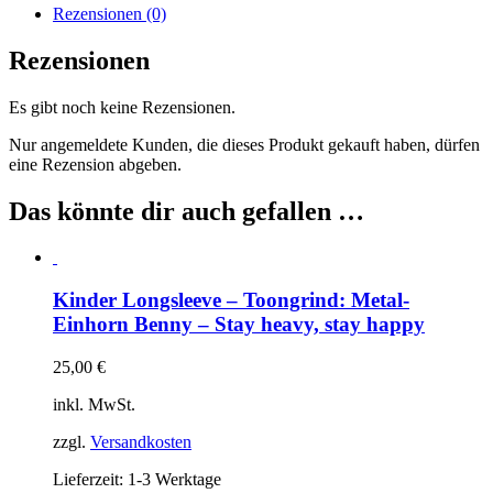
–
Rezensionen (0)
Stay
heavy,
Rezensionen
stay
happy
Es gibt noch keine Rezensionen.
Menge
Nur angemeldete Kunden, die dieses Produkt gekauft haben, dürfen
eine Rezension abgeben.
Das könnte dir auch gefallen …
Kinder Longsleeve – Toongrind: Metal-
Einhorn Benny – Stay heavy, stay happy
25,00
€
inkl. MwSt.
zzgl.
Versandkosten
Lieferzeit:
1-3 Werktage