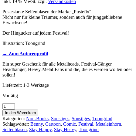
inkl. 19 % MwSt.
zzgl.
Versandkosten
Pustestarke Seifenblasen der Marke „Pustefix“.
Nicht nur für kleine Träumer, sondern auch für junggebliebene
Erwachsene!
Der Hingucker auf jedem Festival!
Illustration: Toongrind
→ Zum Autorenprofil
Ein super Geschenk für alle Metalheads, Festival-Gänger,
Headbanger, Heavy-Metal-Fans und die, die es werden wollen oder
sollen!
Lieferzeit:
1-3 Werktage
Vorrätig
Seifenblasen
–
In den Warenkorb
Toongrind:
Kategorien:
Non-Books
,
Sonstiges
,
Sonstiges
,
Toongrind
Metal-
Schlagwörter:
Benny
,
Cartoon
,
Comic
,
Festival
,
Metaleinhorn
,
Einhorn
Seifenblasen
,
Stay Happy
,
Stay Heavy
,
Toongrind
Benny