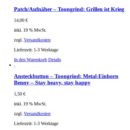
Die
Patch/Aufnäher – Toongrind: Grillen ist Krieg
Optionen
können
auf
14,00
€
der
inkl. 19 % MwSt.
Produktseite
gewählt
zzgl.
Versandkosten
werden
Lieferzeit:
1-3 Werktage
In den Warenkorb
Details
Ansteckbutton – Toongrind: Metal-Einhorn
Benny – Stay heavy, stay happy
1,50
€
inkl. 19 % MwSt.
zzgl.
Versandkosten
Lieferzeit:
1-3 Werktage