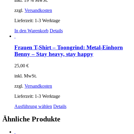
inkl. 19 % MwSt.
zzgl.
Versandkosten
Lieferzeit:
1-3 Werktage
In den Warenkorb
Details
Frauen T-Shirt – Toongrind: Metal-Einhorn
Benny – Stay heavy, stay happy
25,00
€
inkl. MwSt.
zzgl.
Versandkosten
Lieferzeit:
1-3 Werktage
Dieses
Ausführung wählen
Details
Produkt
weist
Ähnliche Produkte
mehrere
Varianten
auf.