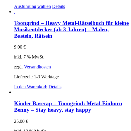
Dieses
Ausführung wählen
Details
Produkt
weist
mehrere
Toongrind – Heavy Metal-Rätselbuch für kleine
Varianten
Musikentdecker (ab 3 Jahren) – Malen,
auf.
Basteln, Rätseln
Die
Optionen
9,00
€
können
auf
inkl. 7 % MwSt.
der
Produktseite
zzgl.
Versandkosten
gewählt
werden
Lieferzeit:
1-3 Werktage
In den Warenkorb
Details
Kinder Basecap – Toongrind: Metal-Einhorn
Benny – Stay heavy, stay happy
25,00
€