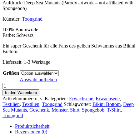
Aufdruck: Deep Sea Mutants (Parody artwork – not affiliated with
Spongebob)
Künstler:
Toongrind
100% Baumwolle
Farbe: Schwarz
Ein super Geschenk für alle Fans des gelben Schwamms aus Bikini
Bottom.
Lieferzeit:
1-3 Werktage
Größen
Auswahl aufheben
Männer
T-
In den Warenkorb
Shirt
Artikelnummer:
n. v.
Kategorien:
Erwachsene
,
Erwachsene
,
–
Textilien
,
Textilien
,
Toongrind
Schlagwörter:
Bikini Bottom
,
Deep
Toongrind:
Sea Mutants
,
Geschenk
,
Monster
,
Shirt
,
Spongebob
,
T-Shirt
,
Deep
Toongrind
Sea
Mutants
Produktsicherheit
(Parody
Rezensionen (0)
Art)