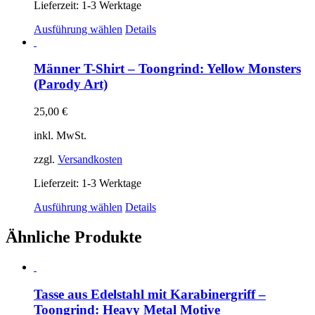
gewählt
Lieferzeit:
1-3 Werktage
werden
Dieses
Ausführung wählen
Details
Produkt
weist
mehrere
Männer T-Shirt – Toongrind: Yellow Monsters
Varianten
(Parody Art)
auf.
Die
25,00
€
Optionen
können
inkl. MwSt.
auf
der
zzgl.
Versandkosten
Produktseite
gewählt
Lieferzeit:
1-3 Werktage
werden
Dieses
Ausführung wählen
Details
Produkt
weist
Ähnliche Produkte
mehrere
Varianten
auf.
Die
Tasse aus Edelstahl mit Karabinergriff –
Optionen
können
Toongrind: Heavy Metal Motive