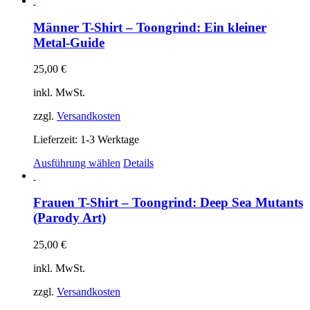
weist
mehrere
Männer T-Shirt – Toongrind: Ein kleiner
Varianten
Metal-Guide
auf.
Die
25,00
€
Optionen
können
inkl. MwSt.
auf
der
zzgl.
Versandkosten
Produktseite
gewählt
Lieferzeit:
1-3 Werktage
werden
Dieses
Ausführung wählen
Details
Produkt
weist
mehrere
Frauen T-Shirt – Toongrind: Deep Sea Mutants
Varianten
(Parody Art)
auf.
Die
25,00
€
Optionen
können
inkl. MwSt.
auf
der
zzgl.
Versandkosten
Produktseite