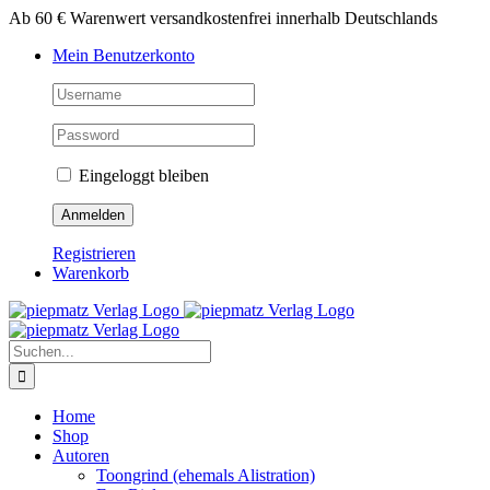
Zum
Ab 60 € Warenwert versandkostenfrei innerhalb Deutschlands
Inhalt
Mein Benutzerkonto
springen
Eingeloggt bleiben
Registrieren
Warenkorb
Suche
nach:
Home
Shop
Autoren
Toongrind (ehemals Alistration)