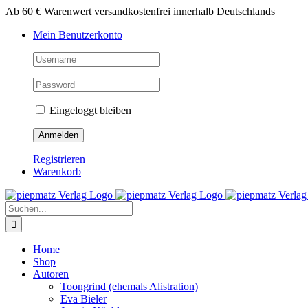
Zum
Ab 60 € Warenwert versandkostenfrei innerhalb Deutschlands
Inhalt
Mein Benutzerkonto
springen
Eingeloggt bleiben
Registrieren
Warenkorb
Suche
nach:
Home
Shop
Autoren
Toongrind (ehemals Alistration)
Eva Bieler