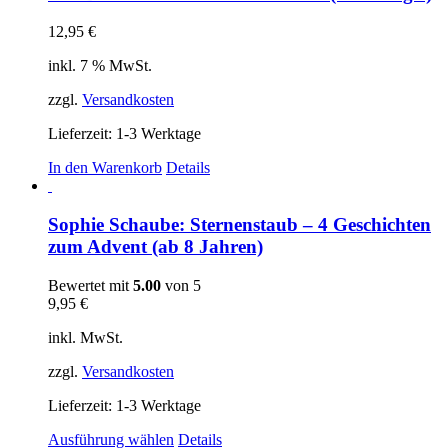
Varianten
auf.
12,95
€
Die
Optionen
inkl. 7 % MwSt.
können
auf
zzgl.
Versandkosten
der
Produktseite
Lieferzeit:
1-3 Werktage
gewählt
In den Warenkorb
Details
werden
Sophie Schaube: Sternenstaub – 4 Geschichten
zum Advent (ab 8 Jahren)
Bewertet mit
5.00
von 5
9,95
€
inkl. MwSt.
zzgl.
Versandkosten
Lieferzeit:
1-3 Werktage
Dieses
Ausführung wählen
Details