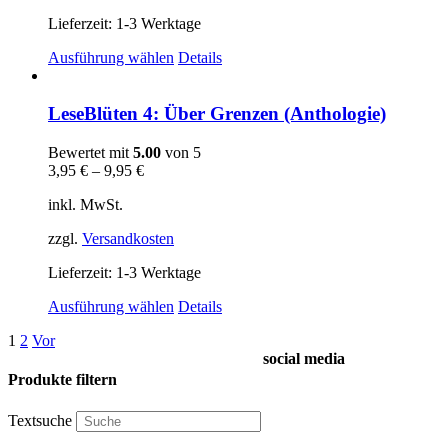
Lieferzeit:
1-3 Werktage
Dieses
Ausführung wählen
Details
Produkt
weist
mehrere
LeseBlüten 4: Über Grenzen (Anthologie)
Varianten
auf.
Bewertet mit
5.00
von 5
Die
3,95
€
–
9,95
€
Optionen
können
inkl. MwSt.
auf
der
zzgl.
Versandkosten
Produktseite
gewählt
Lieferzeit:
1-3 Werktage
werden
Dieses
Ausführung wählen
Details
Produkt
1
2
Vor
weist
social media
mehrere
Varianten
Produkte filtern
auf.
Die
Textsuche
Optionen