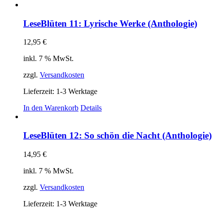
Produkt
weist
mehrere
LeseBlüten 11: Lyrische Werke (Anthologie)
Varianten
auf.
12,95
€
Die
Optionen
inkl. 7 % MwSt.
können
auf
zzgl.
Versandkosten
der
Produktseite
Lieferzeit:
1-3 Werktage
gewählt
In den Warenkorb
Details
werden
LeseBlüten 12: So schön die Nacht (Anthologie)
14,95
€
inkl. 7 % MwSt.
zzgl.
Versandkosten
Lieferzeit:
1-3 Werktage