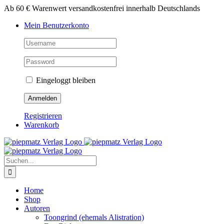
Zum
Ab 60 € Warenwert versandkostenfrei innerhalb Deutschlands
Inhalt
Mein Benutzerkonto
springen
Eingeloggt bleiben
Registrieren
Warenkorb
Suche
nach:
Home
Shop
Autoren
Toongrind (ehemals Alistration)