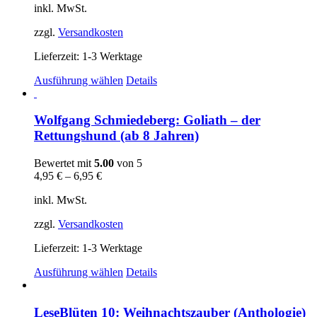
inkl. MwSt.
zzgl.
Versandkosten
Lieferzeit:
1-3 Werktage
Dieses
Ausführung wählen
Details
Produkt
weist
mehrere
Wolfgang Schmiedeberg: Goliath – der
Varianten
Rettungshund (ab 8 Jahren)
auf.
Die
Bewertet mit
5.00
von 5
Optionen
4,95
€
–
6,95
€
können
auf
inkl. MwSt.
der
Produktseite
zzgl.
Versandkosten
gewählt
werden
Lieferzeit:
1-3 Werktage
Dieses
Ausführung wählen
Details
Produkt
weist
mehrere
LeseBlüten 10: Weihnachtszauber (Anthologie)