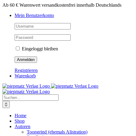
Zum
Ab 60 € Warenwert versandkostenfrei innerhalb Deutschlands
Inhalt
Mein Benutzerkonto
springen
Eingeloggt bleiben
Registrieren
Warenkorb
Suche
nach:
Home
Shop
Autoren
Toongrind (ehemals Alistration)