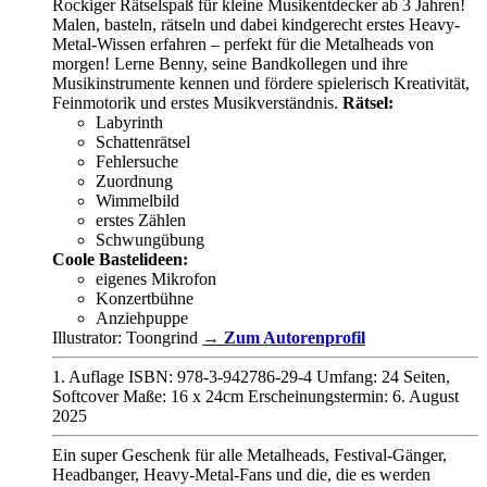
Rockiger Rätselspaß für kleine Musikentdecker ab 3 Jahren!
Malen, basteln, rätseln und dabei kindgerecht erstes Heavy-
Metal-Wissen erfahren – perfekt für die Metalheads von
morgen! Lerne Benny, seine Bandkollegen und ihre
Musikinstrumente kennen und fördere spielerisch Kreativität,
Feinmotorik und erstes Musikverständnis.
Rätsel:
Labyrinth
Schattenrätsel
Fehlersuche
Zuordnung
Wimmelbild
erstes Zählen
Schwungübung
Coole Bastelideen:
eigenes Mikrofon
Konzertbühne
Anziehpuppe
Illustrator: Toongrind
→ Zum Autorenprofil
1. Auflage ISBN: 978-3-942786-29-4 Umfang: 24 Seiten,
Softcover Maße: 16 x 24cm Erscheinungstermin: 6. August
2025
Ein super Geschenk für alle Metalheads, Festival-Gänger,
Headbanger, Heavy-Metal-Fans und die, die es werden