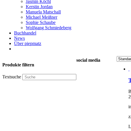
Jasmin Köchl
Kerstin Jordan
Manuela Matschall
Michael Meißner
Sophie Schaube
Wolfgang Schmiedeberg
Buchhandel
News
Über piepmatz
social media
Produkte filtern
Textsuche
T
B
2
i
z
L