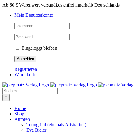
Zum
Ab 60 € Warenwert versandkostenfrei innerhalb Deutschlands
Inhalt
Mein Benutzerkonto
springen
Eingeloggt bleiben
Registrieren
Warenkorb
Suche
nach:
Home
Shop
Autoren
Toongrind (ehemals Alistration)
Eva Bieler