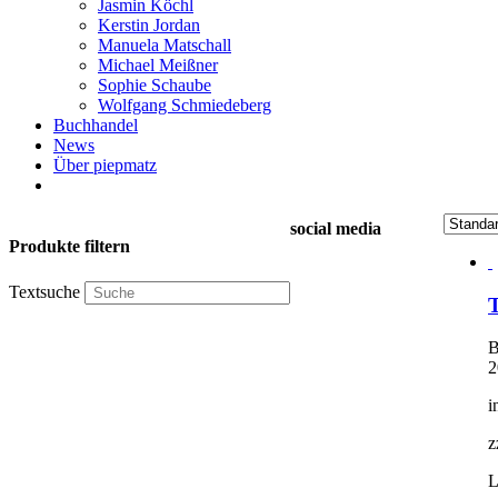
Jasmin Köchl
Kerstin Jordan
Manuela Matschall
Michael Meißner
Sophie Schaube
Wolfgang Schmiedeberg
Buchhandel
News
Über piepmatz
social media
Produkte filtern
Textsuche
T
B
2
i
z
L