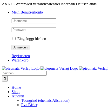
Zum
Ab 60 € Warenwert versandkostenfrei innerhalb Deutschlands
Inhalt
Mein Benutzerkonto
springen
Eingeloggt bleiben
Registrieren
Warenkorb
Suche
nach:
Home
Shop
Autoren
Toongrind (ehemals Alistration)
Eva Bieler