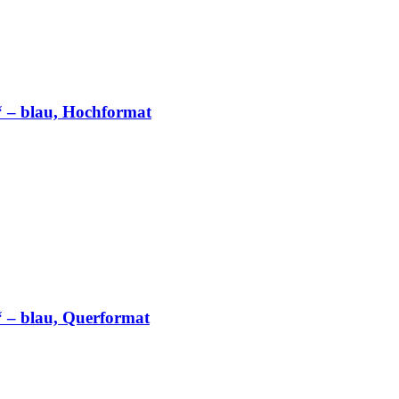
“ – blau, Hochformat
te
“ – blau, Querformat