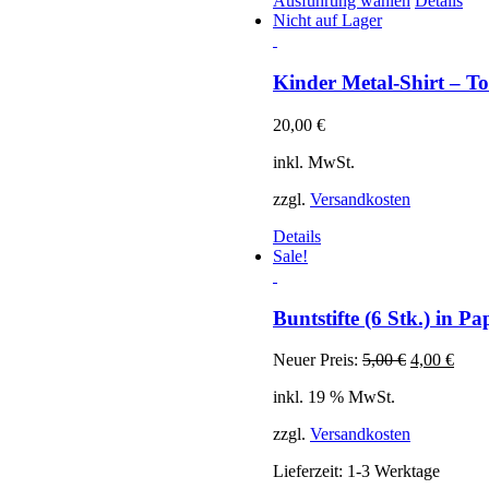
Ausführung wählen
Details
Produkt
Nicht auf Lager
weist
mehrere
Varianten
Kinder Metal-Shirt – To
auf.
Die
20,00
€
Optionen
können
inkl. MwSt.
auf
der
zzgl.
Versandkosten
Produktsei
gewählt
Details
werden
Sale!
Buntstifte (6 Stk.) in Pa
Ursprüngli
Aktue
Neuer Preis:
5,00
€
4,00
€
Preis
Preis
inkl. 19 % MwSt.
war:
ist:
5,00 €
4,00 
zzgl.
Versandkosten
Lieferzeit:
1-3 Werktage