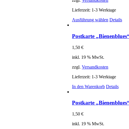
zzgl.
Versandkosten
Lieferzeit:
1-3 Werktage
Dieses
Ausführung wählen
Details
Produkt
weist
mehrere
Postkarte „Bienenblues
Varianten
auf.
1,50
€
Die
Optionen
inkl. 19 % MwSt.
können
auf
zzgl.
Versandkosten
der
Produktsei
Lieferzeit:
1-3 Werktage
gewählt
In den Warenkorb
Details
werden
Postkarte „Bienenblues
1,50
€
inkl. 19 % MwSt.