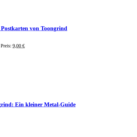
 Postkarten von Toongrind
nglicher
Aktueller
Preis:
9,00
€
Preis
ist:
€
9,00 €.
rind: Ein kleiner Metal-Guide