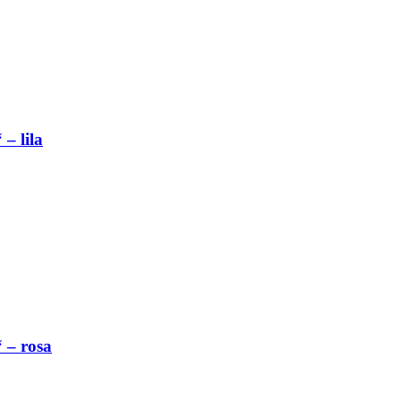
– lila
 – rosa