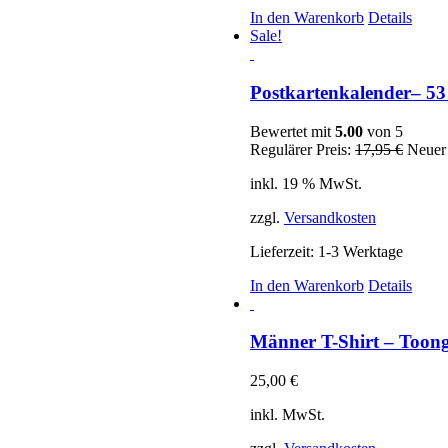
In den Warenkorb
Details
Sale!
Postkartenkalender– 53
Bewertet mit
5.00
von 5
Ursprü
Regulärer Preis:
17,95
€
Neuer 
Preis
inkl. 19 % MwSt.
war:
17,95 
zzgl.
Versandkosten
Lieferzeit:
1-3 Werktage
In den Warenkorb
Details
Männer T-Shirt – Toong
25,00
€
inkl. MwSt.