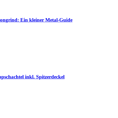
ongrind: Ein kleiner Metal-Guide
te
ppschachtel inkl. Spitzerdeckel
cher
ller
€.