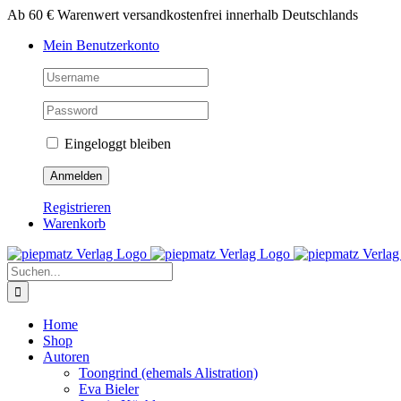
Zum
Ab 60 € Warenwert versandkostenfrei innerhalb Deutschlands
Inhalt
Mein Benutzerkonto
springen
Eingeloggt bleiben
Registrieren
Warenkorb
Suche
nach:
Home
Shop
Autoren
Toongrind (ehemals Alistration)
Eva Bieler