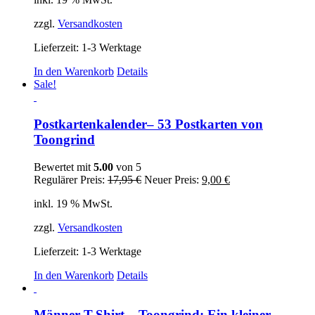
war:
ist:
5,00 €
4,00 €.
zzgl.
Versandkosten
Lieferzeit:
1-3 Werktage
In den Warenkorb
Details
Sale!
Postkartenkalender– 53 Postkarten von
Toongrind
Bewertet mit
5.00
von 5
Ursprünglicher
Aktueller
Regulärer Preis:
17,95
€
Neuer Preis:
9,00
€
Preis
Preis
inkl. 19 % MwSt.
war:
ist:
17,95 €
9,00 €.
zzgl.
Versandkosten
Lieferzeit:
1-3 Werktage
In den Warenkorb
Details
Männer T-Shirt – Toongrind: Ein kleiner