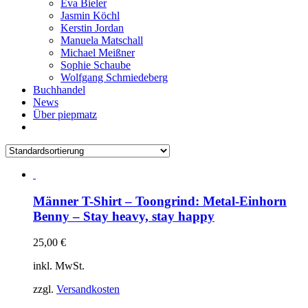
Eva Bieler
Jasmin Köchl
Kerstin Jordan
Manuela Matschall
Michael Meißner
Sophie Schaube
Wolfgang Schmiedeberg
Buchhandel
News
Über piepmatz
Männer T-Shirt – Toongrind: Metal-Einhorn
Benny – Stay heavy, stay happy
25,00
€
inkl. MwSt.
zzgl.
Versandkosten