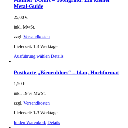
Metal-Guide
25,00
€
inkl. MwSt.
zzgl.
Versandkosten
Lieferzeit:
1-3 Werktage
Dieses
Ausführung wählen
Details
Produkt
weist
mehrere
Postkarte „Bienenblues“ – blau, Hochformat
Varianten
auf.
1,50
€
Die
Optionen
inkl. 19 % MwSt.
können
auf
zzgl.
Versandkosten
der
Produktseite
Lieferzeit:
1-3 Werktage
gewählt
In den Warenkorb
Details
werden