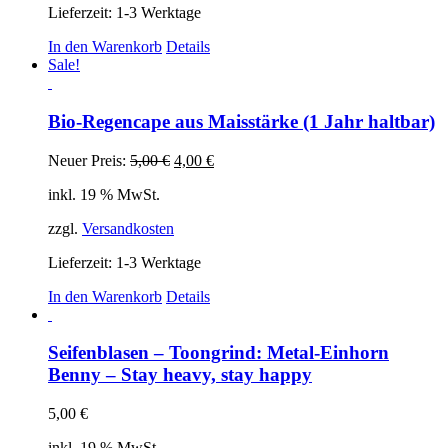
Lieferzeit:
1-3 Werktage
In den Warenkorb
Details
Sale!
Bio-Regencape aus Maisstärke (1 Jahr haltbar)
Ursprünglicher
Aktueller
Neuer Preis:
5,00
€
4,00
€
Preis
Preis
inkl. 19 % MwSt.
war:
ist:
5,00 €
4,00 €.
zzgl.
Versandkosten
Lieferzeit:
1-3 Werktage
In den Warenkorb
Details
Seifenblasen – Toongrind: Metal-Einhorn
Benny – Stay heavy, stay happy
5,00
€
inkl. 19 % MwSt.