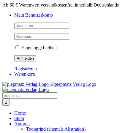
Zum
Ab 60 € Warenwert versandkostenfrei innerhalb Deutschlands
Inhalt
Mein Benutzerkonto
springen
Eingeloggt bleiben
Registrieren
Warenkorb
Suche
nach:
Home
Shop
Autoren
Toongrind (ehemals Alistration)