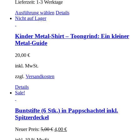
Lieferzeit:
1-3 Werktage
Dieses
Ausführung wählen
Details
Produkt
Nicht auf Lager
weist
mehrere
Varianten
Kinder Metal-Shirt – Toongrind: Ein kleiner
auf.
Metal-Guide
Die
Optionen
20,00
€
können
auf
inkl. MwSt.
der
Produktseite
zzgl.
Versandkosten
gewählt
werden
Details
Sale!
Buntstifte (6 Stk.) in Pappschachtel inkl.
Spitzerdeckel
Ursprünglicher
Aktueller
Neuer Preis:
5,00
€
4,00
€
Preis
Preis
inkl. 19 % MwSt.