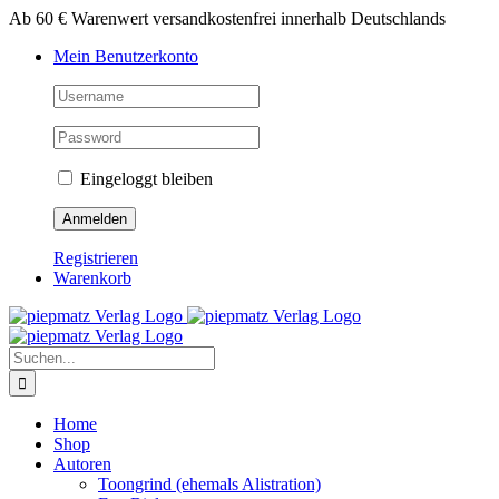
Zum
Ab 60 € Warenwert versandkostenfrei innerhalb Deutschlands
Inhalt
Mein Benutzerkonto
springen
Eingeloggt bleiben
Registrieren
Warenkorb
Suche
nach:
Home
Shop
Autoren
Toongrind (ehemals Alistration)