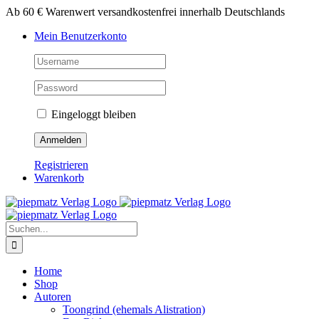
Zum
Ab 60 € Warenwert versandkostenfrei innerhalb Deutschlands
Inhalt
Mein Benutzerkonto
springen
Eingeloggt bleiben
Registrieren
Warenkorb
Suche
nach:
Home
Shop
Autoren
Toongrind (ehemals Alistration)