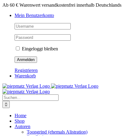
Zum
Ab 60 € Warenwert versandkostenfrei innerhalb Deutschlands
Inhalt
Mein Benutzerkonto
springen
Eingeloggt bleiben
Registrieren
Warenkorb
Suche
nach:
Home
Shop
Autoren
Toongrind (ehemals Alistration)