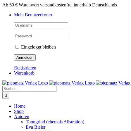
Zum
Ab 60 € Warenwert versandkostenfrei innerhalb Deutschlands
Inhalt
Mein Benutzerkonto
springen
Eingeloggt bleiben
Registrieren
Warenkorb
Suche
nach:
Home
Shop
Autoren
Toongrind (ehemals Alistration)
Eva Bieler