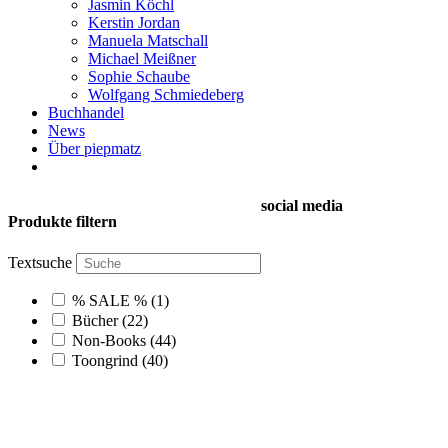
Jasmin Köchl
Kerstin Jordan
Manuela Matschall
Michael Meißner
Sophie Schaube
Wolfgang Schmiedeberg
Buchhandel
News
Über piepmatz
social media
Produkte filtern
Textsuche
% SALE %
(1)
Bücher
(22)
Non-Books
(44)
Toongrind
(40)