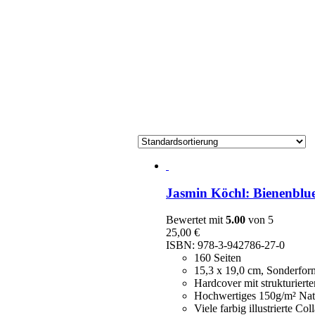
Jasmin Köchl: Bienenblu
Bewertet mit
5.00
von 5
25,00
€
ISBN: 978-3-942786-27-0
160 Seiten
15,3 x 19,0 cm, Sonderfor
Hardcover mit strukturiert
Hochwertiges 150g/m² Natu
Viele farbig illustrierte Col