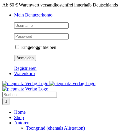
Zum
Ab 60 € Warenwert versandkostenfrei innerhalb Deutschlands
Inhalt
Mein Benutzerkonto
springen
Eingeloggt bleiben
Registrieren
Warenkorb
Suche
nach:
Home
Shop
Autoren
Toongrind (ehemals Alistration)