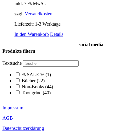
können
inkl. 7 % MwSt.
auf
der
zzgl.
Versandkosten
Produktseite
gewählt
Lieferzeit:
1-3 Werktage
werden
In den Warenkorb
Details
social media
Produkte filtern
Textsuche
% SALE %
(1)
Bücher
(22)
Non-Books
(44)
Toongrind
(40)
Impressum
AGB
Datenschutzerklärung