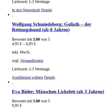
Lieferzeit:
1-3 Werktage
In den Warenkorb
Details
Wolfgang Schmiedeberg: Goliath – der
Rettungshund (ab 8 Jahren)
Bewertet mit
5.00
von 5
4,95
€
–
6,95
€
inkl. MwSt.
zzgl.
Versandkosten
Lieferzeit:
1-3 Werktage
Dieses
Ausführung wählen
Details
Produkt
weist
mehrere
Eva Bieler: Mäuschen Lickefett (ab 3 Jahren)
Varianten
auf.
Bewertet mit
5.00
von 5
Die
9,95
€
Optionen