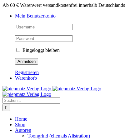
Zum
Ab 60 € Warenwert versandkostenfrei innerhalb Deutschlands
Inhalt
Mein Benutzerkonto
springen
Eingeloggt bleiben
Registrieren
Warenkorb
Suche
nach:
Home
Shop
Autoren
Toongrind (ehemals Alistration)