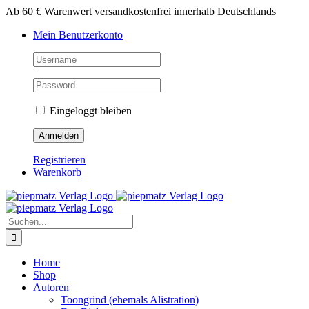
Zum
Ab 60 € Warenwert versandkostenfrei innerhalb Deutschlands
Inhalt
Mein Benutzerkonto
springen
Eingeloggt bleiben
Registrieren
Warenkorb
Suche
nach:
Home
Shop
Autoren
Toongrind (ehemals Alistration)