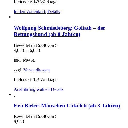
Lieferzeit:
1-3 Werktage
In den Warenkorb
Details
Wolfgang Schmiedeberg: Goliath – der
Rettungshund (ab 8 Jahren)
Bewertet mit
5.00
von 5
4,95
€
–
6,95
€
inkl. MwSt.
zzgl.
Versandkosten
Lieferzeit:
1-3 Werktage
Dieses
Ausführung wählen
Details
Produkt
weist
mehrere
Eva Bieler: Mäuschen Lickefett (ab 3 Jahren)
Varianten
auf.
Bewertet mit
5.00
von 5
Die
9,95
€
Optionen