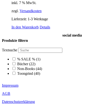
können
inkl. 7 % MwSt.
auf
der
zzgl.
Versandkosten
Produktseite
gewählt
Lieferzeit:
1-3 Werktage
werden
In den Warenkorb
Details
social media
Produkte filtern
Textsuche
% SALE %
(1)
Bücher
(22)
Non-Books
(44)
Toongrind
(40)
Impressum
AGB
Datenschutzerklärung