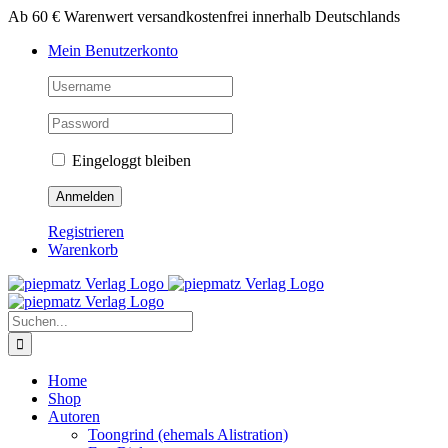
Zum
Ab 60 € Warenwert versandkostenfrei innerhalb Deutschlands
Inhalt
Mein Benutzerkonto
springen
Eingeloggt bleiben
Registrieren
Warenkorb
Suche
nach:
Home
Shop
Autoren
Toongrind (ehemals Alistration)