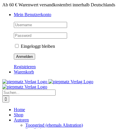
Zum
Ab 60 € Warenwert versandkostenfrei innerhalb Deutschlands
Inhalt
Mein Benutzerkonto
springen
Eingeloggt bleiben
Registrieren
Warenkorb
Suche
nach:
Home
Shop
Autoren
Toongrind (ehemals Alistration)