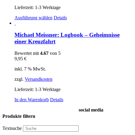
Lieferzeit:
1-3 Werktage
Dieses
Ausführung wählen
Details
Produkt
weist
mehrere
Michael Meissner: Logbook – Geheimnisse
Varianten
einer Kreuzfahrt
auf.
Die
Bewertet mit
4.67
von 5
Optionen
9,95
€
können
auf
inkl. 7 % MwSt.
der
Produktseite
zzgl.
Versandkosten
gewählt
werden
Lieferzeit:
1-3 Werktage
In den Warenkorb
Details
social media
Produkte filtern
Textsuche