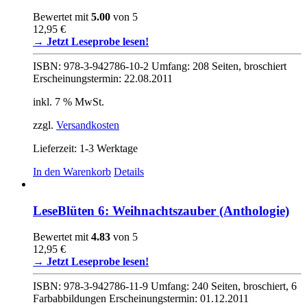
Varianten
auf.
Bewertet mit
5.00
von 5
Die
12,95
€
Optionen
→ Jetzt Leseprobe lesen!
können
auf
ISBN: 978-3-942786-10-2 Umfang: 208 Seiten, broschiert
der
Erscheinungstermin: 22.08.2011
Produktseite
gewählt
inkl. 7 % MwSt.
werden
zzgl.
Versandkosten
Lieferzeit:
1-3 Werktage
In den Warenkorb
Details
LeseBlüten 6: Weihnachtszauber (Anthologie)
Bewertet mit
4.83
von 5
12,95
€
→ Jetzt Leseprobe lesen!
ISBN: 978-3-942786-11-9 Umfang: 240 Seiten, broschiert, 6
Farbabbildungen Erscheinungstermin: 01.12.2011