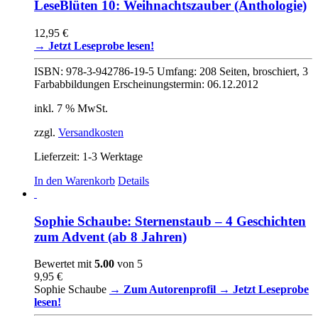
mehrere
LeseBlüten 10: Weihnachtszauber (Anthologie)
Varianten
auf.
12,95
€
Die
→ Jetzt Leseprobe lesen!
Optionen
können
ISBN: 978-3-942786-19-5 Umfang: 208 Seiten, broschiert, 3
auf
Farbabbildungen Erscheinungstermin: 06.12.2012
der
Produktseite
inkl. 7 % MwSt.
gewählt
werden
zzgl.
Versandkosten
Lieferzeit:
1-3 Werktage
In den Warenkorb
Details
Sophie Schaube: Sternenstaub – 4 Geschichten
zum Advent (ab 8 Jahren)
Bewertet mit
5.00
von 5
9,95
€
Sophie Schaube
→ Zum Autorenprofil
→ Jetzt Leseprobe
lesen!