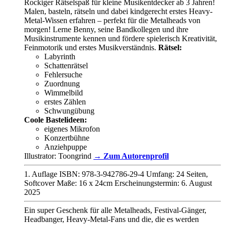
Rockiger Rätselspaß für kleine Musikentdecker ab 3 Jahren!
Malen, basteln, rätseln und dabei kindgerecht erstes Heavy-
Metal-Wissen erfahren – perfekt für die Metalheads von
morgen! Lerne Benny, seine Bandkollegen und ihre
Musikinstrumente kennen und fördere spielerisch Kreativität,
Feinmotorik und erstes Musikverständnis.
Rätsel:
Labyrinth
Schattenrätsel
Fehlersuche
Zuordnung
Wimmelbild
erstes Zählen
Schwungübung
Coole Bastelideen:
eigenes Mikrofon
Konzertbühne
Anziehpuppe
Illustrator: Toongrind
→ Zum Autorenprofil
1. Auflage ISBN: 978-3-942786-29-4 Umfang: 24 Seiten,
Softcover Maße: 16 x 24cm Erscheinungstermin: 6. August
2025
Ein super Geschenk für alle Metalheads, Festival-Gänger,
Headbanger, Heavy-Metal-Fans und die, die es werden