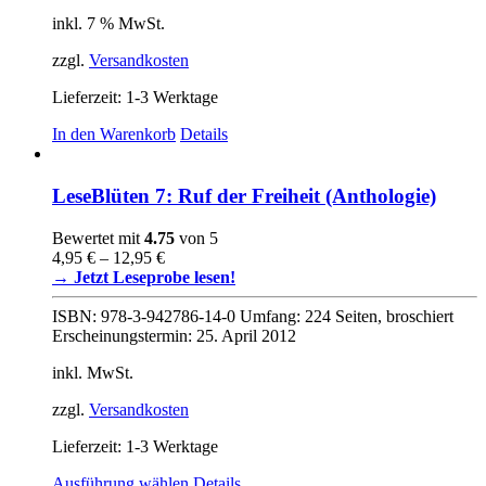
inkl. 7 % MwSt.
zzgl.
Versandkosten
Lieferzeit:
1-3 Werktage
In den Warenkorb
Details
LeseBlüten 7: Ruf der Freiheit (Anthologie)
Bewertet mit
4.75
von 5
4,95
€
–
12,95
€
→ Jetzt Leseprobe lesen!
ISBN: 978-3-942786-14-0 Umfang: 224 Seiten, broschiert
Erscheinungstermin: 25. April 2012
inkl. MwSt.
zzgl.
Versandkosten
Lieferzeit:
1-3 Werktage
Dieses
Ausführung wählen
Details