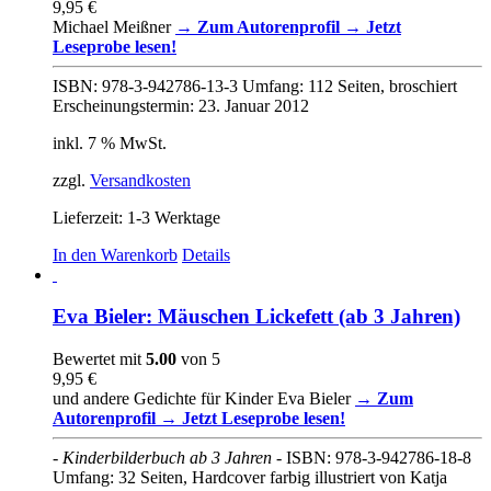
9,95
€
können
Michael Meißner
→ Zum Autorenprofil
→ Jetzt
auf
Leseprobe lesen!
der
Produktseite
ISBN: 978-3-942786-13-3 Umfang: 112 Seiten, broschiert
gewählt
Erscheinungstermin: 23. Januar 2012
werden
inkl. 7 % MwSt.
zzgl.
Versandkosten
Lieferzeit:
1-3 Werktage
In den Warenkorb
Details
Eva Bieler: Mäuschen Lickefett (ab 3 Jahren)
Bewertet mit
5.00
von 5
9,95
€
und andere Gedichte für Kinder Eva Bieler
→ Zum
Autorenprofil
→ Jetzt Leseprobe lesen!
- Kinderbilderbuch ab 3 Jahren -
ISBN: 978-3-942786-18-8
Umfang: 32 Seiten, Hardcover farbig illustriert von Katja