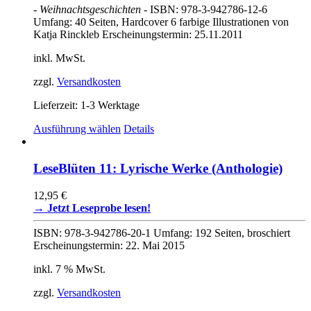
- Weihnachtsgeschichten -
ISBN: 978-3-942786-12-6
Umfang: 40 Seiten, Hardcover 6 farbige Illustrationen von
Katja Rinckleb Erscheinungstermin: 25.11.2011
inkl. MwSt.
zzgl.
Versandkosten
Lieferzeit:
1-3 Werktage
Dieses
Ausführung wählen
Details
Produkt
weist
mehrere
LeseBlüten 11: Lyrische Werke (Anthologie)
Varianten
auf.
12,95
€
Die
→ Jetzt Leseprobe lesen!
Optionen
können
ISBN: 978-3-942786-20-1 Umfang: 192 Seiten, broschiert
auf
Erscheinungstermin: 22. Mai 2015
der
Produktseite
inkl. 7 % MwSt.
gewählt
werden
zzgl.
Versandkosten