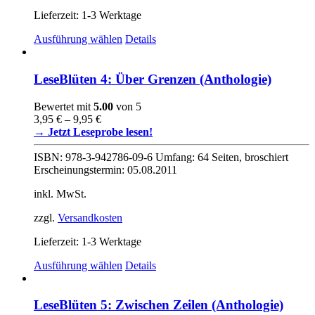
Lieferzeit:
1-3 Werktage
Dieses
Ausführung wählen
Details
Produkt
weist
mehrere
LeseBlüten 4: Über Grenzen (Anthologie)
Varianten
auf.
Bewertet mit
5.00
von 5
Die
3,95
€
–
9,95
€
Optionen
→ Jetzt Leseprobe lesen!
können
auf
ISBN: 978-3-942786-09-6 Umfang: 64 Seiten, broschiert
der
Erscheinungstermin: 05.08.2011
Produktseite
gewählt
inkl. MwSt.
werden
zzgl.
Versandkosten
Lieferzeit:
1-3 Werktage
Dieses
Ausführung wählen
Details
Produkt
weist
mehrere
LeseBlüten 5: Zwischen Zeilen (Anthologie)