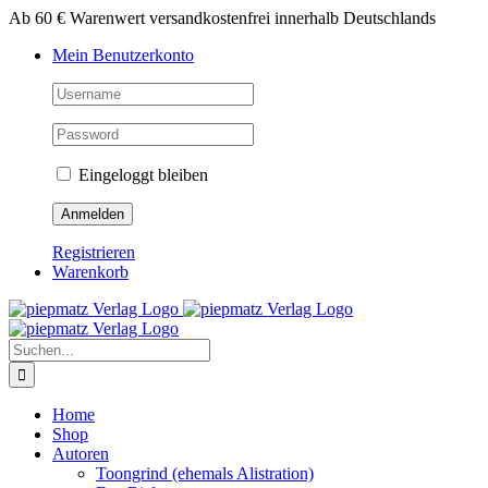
Zum
Ab 60 € Warenwert versandkostenfrei innerhalb Deutschlands
Inhalt
Mein Benutzerkonto
springen
Eingeloggt bleiben
Registrieren
Warenkorb
Suche
nach:
Home
Shop
Autoren
Toongrind (ehemals Alistration)