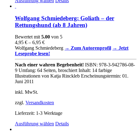
Dieses
Ausführung wählen
Details
Produkt
weist
mehrere
Wolfgang Schmiedeberg: Goliath – der
Varianten
Rettungshund (ab 8 Jahren)
auf.
Die
Bewertet mit
5.00
von 5
Optionen
4,95
€
–
6,95
€
können
Wolfgang Schmiedeberg
→ Zum Autorenprofil
→ Jetzt
auf
Leseprobe lesen!
der
Produktseite
Nach einer wahren Begebenheit!
ISBN: 978-3-942786-08-
gewählt
9 Umfang: 64 Seiten, broschiert Inhalt: 14 farbige
werden
Illustrationen von Katja Rinckleb Erscheinungstermin: 01.
Juni 2011
inkl. MwSt.
zzgl.
Versandkosten
Lieferzeit:
1-3 Werktage
Dieses
Ausführung wählen
Details
Produkt
weist