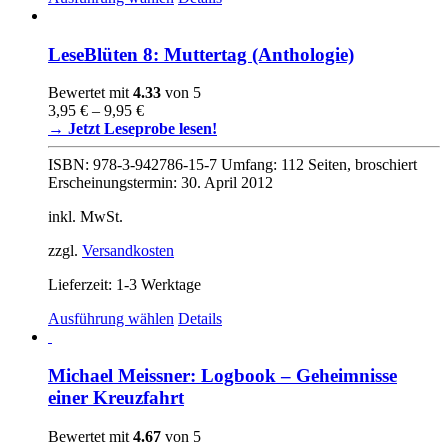
Produkt
weist
mehrere
LeseBlüten 8: Muttertag (Anthologie)
Varianten
auf.
Bewertet mit
4.33
von 5
Die
3,95
€
–
9,95
€
Optionen
→ Jetzt Leseprobe lesen!
können
auf
ISBN: 978-3-942786-15-7 Umfang: 112 Seiten, broschiert
der
Erscheinungstermin: 30. April 2012
Produktseite
gewählt
inkl. MwSt.
werden
zzgl.
Versandkosten
Lieferzeit:
1-3 Werktage
Dieses
Ausführung wählen
Details
Produkt
weist
mehrere
Michael Meissner: Logbook – Geheimnisse
Varianten
einer Kreuzfahrt
auf.
Die
Bewertet mit
4.67
von 5
Optionen