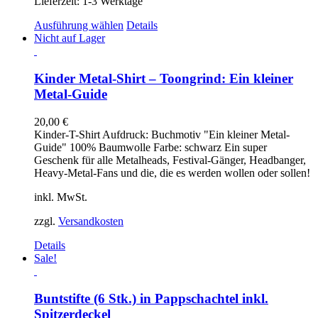
Lieferzeit:
1-3 Werktage
Dieses
Ausführung wählen
Details
Produkt
Nicht auf Lager
weist
mehrere
Varianten
Kinder Metal-Shirt – Toongrind: Ein kleiner
auf.
Metal-Guide
Die
Optionen
20,00
€
können
Kinder-T-Shirt Aufdruck: Buchmotiv "Ein kleiner Metal-
auf
Guide" 100% Baumwolle Farbe: schwarz Ein super
der
Geschenk für alle Metalheads, Festival-Gänger, Headbanger,
Produktseite
Heavy-Metal-Fans und die, die es werden wollen oder sollen!
gewählt
werden
inkl. MwSt.
zzgl.
Versandkosten
Details
Sale!
Buntstifte (6 Stk.) in Pappschachtel inkl.
Spitzerdeckel