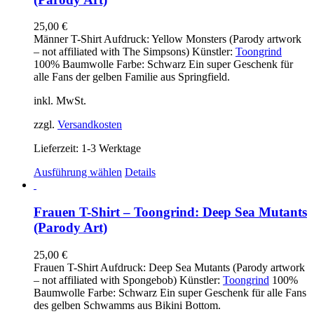
25,00
€
Männer T-Shirt Aufdruck: Yellow Monsters (Parody artwork
– not affiliated with The Simpsons) Künstler:
Toongrind
100% Baumwolle Farbe: Schwarz Ein super Geschenk für
alle Fans der gelben Familie aus Springfield.
inkl. MwSt.
zzgl.
Versandkosten
Lieferzeit:
1-3 Werktage
Dieses
Ausführung wählen
Details
Produkt
weist
mehrere
Frauen T-Shirt – Toongrind: Deep Sea Mutants
Varianten
(Parody Art)
auf.
Die
25,00
€
Optionen
Frauen T-Shirt Aufdruck: Deep Sea Mutants (Parody artwork
können
– not affiliated with Spongebob) Künstler:
Toongrind
100%
auf
Baumwolle Farbe: Schwarz Ein super Geschenk für alle Fans
der
des gelben Schwamms aus Bikini Bottom.
Produktseite