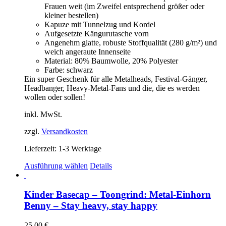
Frauen weit (im Zweifel entsprechend größer oder
kleiner bestellen)
Kapuze mit Tunnelzug und Kordel
Aufgesetzte Kängurutasche vorn
Angenehm glatte, robuste Stoffqualität (280 g/m²) und
weich angeraute Innenseite
Material: 80% Baumwolle, 20% Polyester
Farbe: schwarz
Ein super Geschenk für alle Metalheads, Festival-Gänger,
Headbanger, Heavy-Metal-Fans und die, die es werden
wollen oder sollen!
inkl. MwSt.
zzgl.
Versandkosten
Lieferzeit:
1-3 Werktage
Dieses
Ausführung wählen
Details
Produkt
weist
mehrere
Kinder Basecap – Toongrind: Metal-Einhorn
Varianten
Benny – Stay heavy, stay happy
auf.
Die
25,00
€