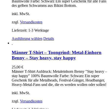
Baumwolle Farbe: Schwarz Ein super Geschenk für alle Fans
der
des gelben Schwamms aus Bikini Bottom.
Produktseite
gewählt
inkl. MwSt.
werden
zzgl.
Versandkosten
Lieferzeit:
1-3 Werktage
Dieses
Ausführung wählen
Details
Produkt
weist
mehrere
Männer T-Shirt – Toongrind: Metal-Einhorn
Varianten
Benny – Stay heavy, stay happy
auf.
Die
25,00
€
Optionen
Männer T-Shirt Aufdruck: Metaleinhorn Benny "Stay heavy –
können
stay happy" 100% Baumwolle Farbe: Schwarz Ein super
auf
Geschenk für alle Metalheads, Festival-Gänger, Headbanger,
der
Heavy-Metal-Fans und die, die es werden wollen oder sollen!
Produktseite
gewählt
inkl. MwSt.
werden
zzgl.
Versandkosten