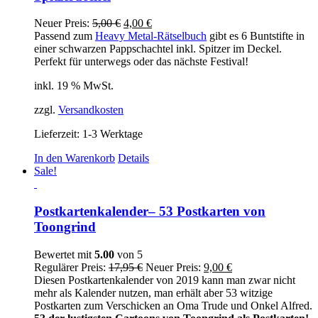
Ursprünglicher
Aktueller
Neuer Preis:
5,00
€
4,00
€
Preis
Preis
Passend zum
Heavy Metal-Rätselbuch
gibt es 6 Buntstifte in
war:
ist:
einer schwarzen Pappschachtel inkl. Spitzer im Deckel.
5,00 €
4,00 €.
Perfekt für unterwegs oder das nächste Festival!
inkl. 19 % MwSt.
zzgl.
Versandkosten
Lieferzeit:
1-3 Werktage
In den Warenkorb
Details
Sale!
Postkartenkalender– 53 Postkarten von
Toongrind
Bewertet mit
5.00
von 5
Ursprünglicher
Aktueller
Regulärer Preis:
17,95
€
Neuer Preis:
9,00
€
Preis
Preis
Diesen Postkartenkalender von 2019 kann man zwar nicht
war:
ist:
mehr als Kalender nutzen, man erhält aber 53 witzige
17,95 €
9,00 €.
Postkarten zum Verschicken an Oma Trude und Onkel Alfred.