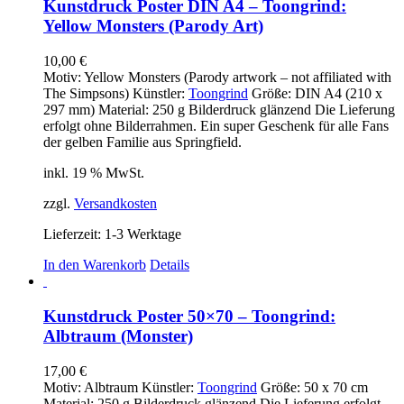
Kunstdruck Poster DIN A4 – Toongrind:
Yellow Monsters (Parody Art)
10,00
€
Motiv: Yellow Monsters (Parody artwork – not affiliated with
The Simpsons) Künstler:
Toongrind
Größe: DIN A4 (210 x
297 mm) Material: 250 g Bilderdruck glänzend Die Lieferung
erfolgt ohne Bilderrahmen. Ein super Geschenk für alle Fans
der gelben Familie aus Springfield.
inkl. 19 % MwSt.
zzgl.
Versandkosten
Lieferzeit:
1-3 Werktage
In den Warenkorb
Details
Kunstdruck Poster 50×70 – Toongrind:
Albtraum (Monster)
17,00
€
Motiv: Albtraum Künstler:
Toongrind
Größe: 50 x 70 cm
Material: 250 g Bilderdruck glänzend Die Lieferung erfolgt