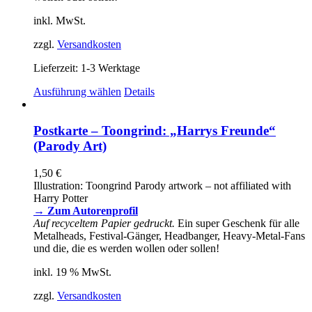
inkl. MwSt.
zzgl.
Versandkosten
Lieferzeit:
1-3 Werktage
Dieses
Ausführung wählen
Details
Produkt
weist
mehrere
Postkarte – Toongrind: „Harrys Freunde“
Varianten
(Parody Art)
auf.
Die
1,50
€
Optionen
Illustration: Toongrind Parody artwork – not affiliated with
können
Harry Potter
auf
→ Zum Autorenprofil
der
Auf recyceltem Papier gedruckt.
Ein super Geschenk für alle
Produktseite
Metalheads, Festival-Gänger, Headbanger, Heavy-Metal-Fans
gewählt
und die, die es werden wollen oder sollen!
werden
inkl. 19 % MwSt.
zzgl.
Versandkosten