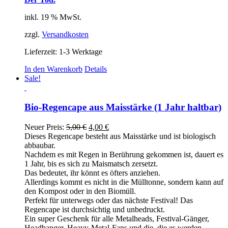
inkl. 19 % MwSt.
zzgl.
Versandkosten
Lieferzeit:
1-3 Werktage
In den Warenkorb
Details
Sale!
Bio-Regencape aus Maisstärke (1 Jahr haltbar)
Ursprünglicher
Aktueller
Neuer Preis:
5,00
€
4,00
€
Preis
Preis
Dieses Regencape besteht aus Maisstärke und ist biologisch
war:
ist:
abbaubar.
5,00 €
4,00 €.
Nachdem es mit Regen in Berührung gekommen ist, dauert es
1 Jahr, bis es sich zu Maismatsch zersetzt.
Das bedeutet, ihr könnt es öfters anziehen.
Allerdings kommt es nicht in die Mülltonne, sondern kann auf
den Kompost oder in den Biomüll.
Perfekt für unterwegs oder das nächste Festival! Das
Regencape ist durchsichtig und unbedruckt.
Ein super Geschenk für alle Metalheads, Festival-Gänger,
Headbanger, Heavy-Metal-Fans und die, die es werden