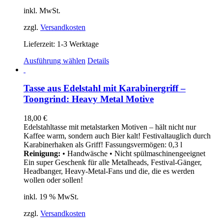
gewählt
inkl. MwSt.
werden
zzgl.
Versandkosten
Lieferzeit:
1-3 Werktage
Dieses
Ausführung wählen
Details
Produkt
weist
mehrere
Tasse aus Edelstahl mit Karabinergriff –
Varianten
Toongrind: Heavy Metal Motive
auf.
Die
18,00
€
Optionen
Edelstahltasse mit metalstarken Motiven – hält nicht nur
können
Kaffee warm, sondern auch Bier kalt! Festivaltauglich durch
auf
Karabinerhaken als Griff! Fassungsvermögen: 0,3 l
der
Reinigung:
• Handwäsche • Nicht spülmaschinengeeignet
Produktseite
Ein super Geschenk für alle Metalheads, Festival-Gänger,
gewählt
Headbanger, Heavy-Metal-Fans und die, die es werden
werden
wollen oder sollen!
inkl. 19 % MwSt.
zzgl.
Versandkosten