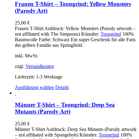
mehrere
Frauen T-Shirt – Toongrind: Yellow Monsters
Varianten
(Parody Art)
auf.
Die
25,00
€
Optionen
Frauen T-Shirt Aufdruck: Yellow Monsters (Parody artwork –
können
not affiliated with The Simpsons) Künstler:
Toongrind
100%
auf
Baumwolle Farbe: Schwarz Ein super Geschenk für alle Fans
der
der gelben Familie aus Springfield.
Produktseite
gewählt
inkl. MwSt.
werden
zzgl.
Versandkosten
Lieferzeit:
1-3 Werktage
Dieses
Ausführung wählen
Details
Produkt
weist
mehrere
Männer T-Shirt – Toongrind: Deep Sea
Varianten
Mutants (Parody Art)
auf.
Die
25,00
€
Optionen
Männer T-Shirt Aufdruck: Deep Sea Mutants (Parody artwork
können
– not affiliated with Spongebob) Künstler:
Toongrind
100%
auf