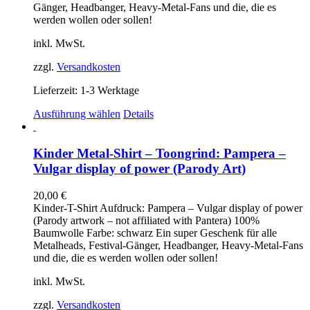
der
Gänger, Headbanger, Heavy-Metal-Fans und die, die es
Produktseite
werden wollen oder sollen!
gewählt
werden
inkl. MwSt.
zzgl.
Versandkosten
Lieferzeit:
1-3 Werktage
Dieses
Ausführung wählen
Details
Produkt
weist
mehrere
Kinder Metal-Shirt – Toongrind: Pampera –
Varianten
Vulgar display of power (Parody Art)
auf.
Die
20,00
€
Optionen
Kinder-T-Shirt Aufdruck: Pampera – Vulgar display of power
können
(Parody artwork – not affiliated with Pantera) 100%
auf
Baumwolle Farbe: schwarz Ein super Geschenk für alle
der
Metalheads, Festival-Gänger, Headbanger, Heavy-Metal-Fans
Produktseite
und die, die es werden wollen oder sollen!
gewählt
werden
inkl. MwSt.
zzgl.
Versandkosten