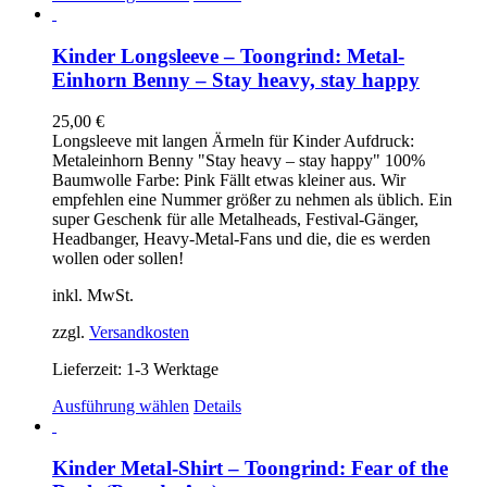
Produkt
weist
mehrere
Kinder Longsleeve – Toongrind: Metal-
Varianten
Einhorn Benny – Stay heavy, stay happy
auf.
Die
25,00
€
Optionen
Longsleeve mit langen Ärmeln für Kinder Aufdruck:
können
Metaleinhorn Benny "Stay heavy – stay happy" 100%
auf
Baumwolle Farbe: Pink Fällt etwas kleiner aus. Wir
der
empfehlen eine Nummer größer zu nehmen als üblich. Ein
Produktseite
super Geschenk für alle Metalheads, Festival-Gänger,
gewählt
Headbanger, Heavy-Metal-Fans und die, die es werden
werden
wollen oder sollen!
inkl. MwSt.
zzgl.
Versandkosten
Lieferzeit:
1-3 Werktage
Dieses
Ausführung wählen
Details
Produkt
weist
mehrere
Kinder Metal-Shirt – Toongrind: Fear of the
Varianten