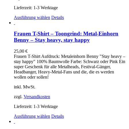
Lieferzeit:
1-3 Werktage
Dieses
Ausführung wählen
Details
Produkt
weist
mehrere
Frauen T-Shirt – Toongrind: Metal-Einhorn
Varianten
Benny – Stay heavy, stay happy
auf.
Die
25,00
€
Optionen
Frauen T-Shirt Aufdruck: Metaleinhorn Benny "Stay heavy –
können
stay happy" 100% Baumwolle Farbe: Schwarz oder Pink Ein
auf
super Geschenk für alle Metalheads, Festival-Gänger,
der
Headbanger, Heavy-Metal-Fans und die, die es werden
Produktseite
wollen oder sollen!
gewählt
werden
inkl. MwSt.
zzgl.
Versandkosten
Lieferzeit:
1-3 Werktage
Dieses
Ausführung wählen
Details
Produkt
weist