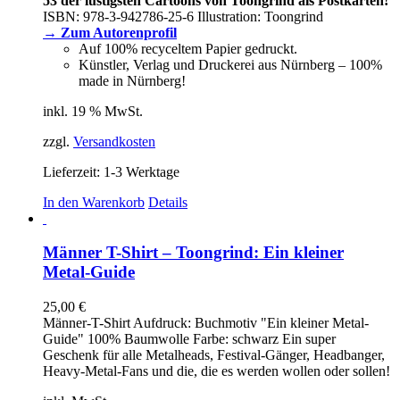
53 der lustigsten Cartoons von Toongrind als Postkarten!
ISBN:
978-3-942786-25-6
Illustration: Toongrind
→ Zum Autorenprofil
Auf 100% recyceltem Papier gedruckt.
Künstler, Verlag und Druckerei aus Nürnberg – 100%
made in Nürnberg!
inkl. 19 % MwSt.
zzgl.
Versandkosten
Lieferzeit:
1-3 Werktage
In den Warenkorb
Details
Männer T-Shirt – Toongrind: Ein kleiner
Metal-Guide
25,00
€
Männer-T-Shirt Aufdruck: Buchmotiv "Ein kleiner Metal-
Guide" 100% Baumwolle Farbe: schwarz Ein super
Geschenk für alle Metalheads, Festival-Gänger, Headbanger,
Heavy-Metal-Fans und die, die es werden wollen oder sollen!