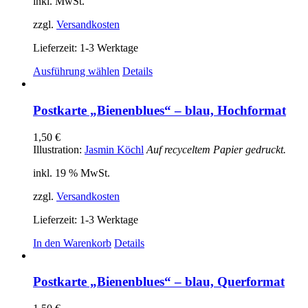
inkl. MwSt.
zzgl.
Versandkosten
Lieferzeit:
1-3 Werktage
Dieses
Ausführung wählen
Details
Produkt
weist
mehrere
Postkarte „Bienenblues“ – blau, Hochformat
Varianten
auf.
1,50
€
Die
Illustration:
Jasmin Köchl
Auf recyceltem Papier gedruckt.
Optionen
können
inkl. 19 % MwSt.
auf
der
zzgl.
Versandkosten
Produktseite
gewählt
Lieferzeit:
1-3 Werktage
werden
In den Warenkorb
Details
Postkarte „Bienenblues“ – blau, Querformat