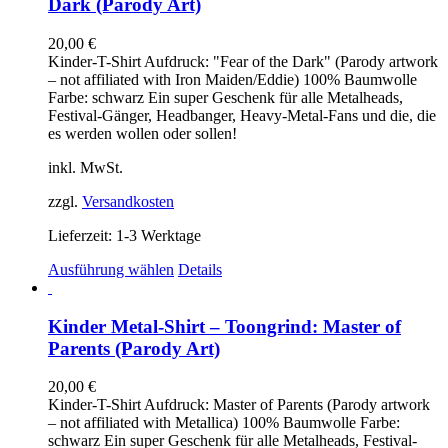
Dark (Parody Art)
auf.
Die
20,00
€
Optionen
Kinder-T-Shirt Aufdruck: "Fear of the Dark" (Parody artwork
können
– not affiliated with Iron Maiden/Eddie) 100% Baumwolle
auf
Farbe: schwarz Ein super Geschenk für alle Metalheads,
der
Festival-Gänger, Headbanger, Heavy-Metal-Fans und die, die
Produktseite
es werden wollen oder sollen!
gewählt
werden
inkl. MwSt.
zzgl.
Versandkosten
Lieferzeit:
1-3 Werktage
Dieses
Ausführung wählen
Details
Produkt
weist
mehrere
Kinder Metal-Shirt – Toongrind: Master of
Varianten
Parents (Parody Art)
auf.
Die
20,00
€
Optionen
Kinder-T-Shirt Aufdruck: Master of Parents (Parody artwork
können
– not affiliated with Metallica) 100% Baumwolle Farbe:
auf
schwarz Ein super Geschenk für alle Metalheads, Festival-