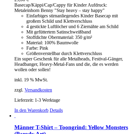
Optionen
Basecap/Käppi/Cap/Cappy für Kinder Aufdruck:
können
Metaleinhorn Benny "Stay heavy – stay happy"
auf
Einfarbiges stirnanliegendes Kinder Basecap mit
der
großem Schild und Klettverschluss
Produktseite
4 gestickte Luftlöcher und 6 Ziernähte am Schild
gewählt
Mit gefüttertem Satinschweißband
werden
Stoffdichte Obermaterial: 350 g/m²
Material: 100% Baumwolle
Farbe: Pink
Größenverstellbar durch Klettverschluss
Ein super Geschenk für alle Metalheads, Festival-Gänger,
Headbanger, Heavy-Metal-Fans und die, die es werden
wollen oder sollen!
inkl. 19 % MwSt.
zzgl.
Versandkosten
Lieferzeit:
1-3 Werktage
In den Warenkorb
Details
Männer T-Shirt – Toongrind: Yellow Monsters
(Parody Art)