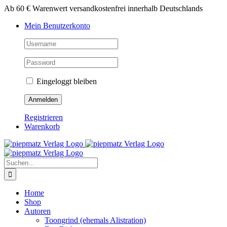
Zum
Ab 60 € Warenwert versandkostenfrei innerhalb Deutschlands
Inhalt
Mein Benutzerkonto
springen
Eingeloggt bleiben
Registrieren
Warenkorb
Suche
nach:
Home
Shop
Autoren
Toongrind (ehemals Alistration)