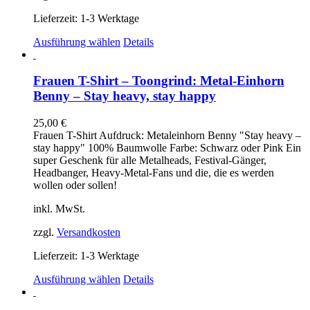
Lieferzeit:
1-3 Werktage
Dieses
Ausführung wählen
Details
Produkt
weist
mehrere
Frauen T-Shirt – Toongrind: Metal-Einhorn
Varianten
Benny – Stay heavy, stay happy
auf.
Die
25,00
€
Optionen
Frauen T-Shirt Aufdruck: Metaleinhorn Benny "Stay heavy –
können
stay happy" 100% Baumwolle Farbe: Schwarz oder Pink Ein
auf
super Geschenk für alle Metalheads, Festival-Gänger,
der
Headbanger, Heavy-Metal-Fans und die, die es werden
Produktseite
wollen oder sollen!
gewählt
werden
inkl. MwSt.
zzgl.
Versandkosten
Lieferzeit:
1-3 Werktage
Dieses
Ausführung wählen
Details
Produkt
weist