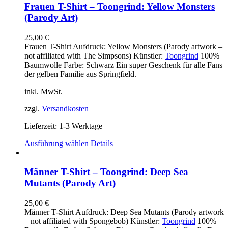
mehrere
Frauen T-Shirt – Toongrind: Yellow Monsters
Varianten
(Parody Art)
auf.
Die
25,00
€
Optionen
Frauen T-Shirt Aufdruck: Yellow Monsters (Parody artwork –
können
not affiliated with The Simpsons) Künstler:
Toongrind
100%
auf
Baumwolle Farbe: Schwarz Ein super Geschenk für alle Fans
der
der gelben Familie aus Springfield.
Produktseite
gewählt
inkl. MwSt.
werden
zzgl.
Versandkosten
Lieferzeit:
1-3 Werktage
Dieses
Ausführung wählen
Details
Produkt
weist
mehrere
Männer T-Shirt – Toongrind: Deep Sea
Varianten
Mutants (Parody Art)
auf.
Die
25,00
€
Optionen
Männer T-Shirt Aufdruck: Deep Sea Mutants (Parody artwork
können
– not affiliated with Spongebob) Künstler:
Toongrind
100%
auf