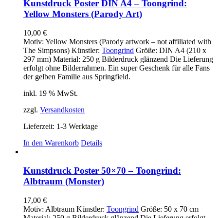
Kunstdruck Poster DIN A4 – Toongrind:
Yellow Monsters (Parody Art)
10,00
€
Motiv: Yellow Monsters (Parody artwork – not affiliated with
The Simpsons) Künstler:
Toongrind
Größe: DIN A4 (210 x
297 mm) Material: 250 g Bilderdruck glänzend Die Lieferung
erfolgt ohne Bilderrahmen. Ein super Geschenk für alle Fans
der gelben Familie aus Springfield.
inkl. 19 % MwSt.
zzgl.
Versandkosten
Lieferzeit:
1-3 Werktage
In den Warenkorb
Details
Kunstdruck Poster 50×70 – Toongrind:
Albtraum (Monster)
17,00
€
Motiv: Albtraum Künstler:
Toongrind
Größe: 50 x 70 cm
Material: 250 g Bilderdruck glänzend Die Lieferung erfolgt