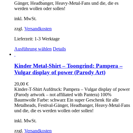
der
Gänger, Headbanger, Heavy-Metal-Fans und die, die es
Produktseite
werden wollen oder sollen!
gewählt
werden
inkl. MwSt.
zzgl.
Versandkosten
Lieferzeit:
1-3 Werktage
Dieses
Ausführung wählen
Details
Produkt
weist
mehrere
Kinder Metal-Shirt – Toongrind: Pampera –
Varianten
Vulgar display of power (Parody Art)
auf.
Die
20,00
€
Optionen
Kinder-T-Shirt Aufdruck: Pampera – Vulgar display of power
können
(Parody artwork – not affiliated with Pantera) 100%
auf
Baumwolle Farbe: schwarz Ein super Geschenk für alle
der
Metalheads, Festival-Gänger, Headbanger, Heavy-Metal-Fans
Produktseite
und die, die es werden wollen oder sollen!
gewählt
werden
inkl. MwSt.
zzgl.
Versandkosten