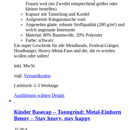
Frauen weit (im Zweifel entsprechend größer oder
kleiner bestellen)
Kapuze mit Tunnelzug und Kordel
Aufgesetzte Kängurutasche vorn
Angenehm glatte, robuste Stoffqualität (280 g/m²) und
weich angeraute Innenseite
Material: 80% Baumwolle, 20% Polyester
Farbe: schwarz
Ein super Geschenk für alle Metalheads, Festival-Gänger,
Headbanger, Heavy-Metal-Fans und die, die es werden
wollen oder sollen!
inkl. MwSt.
zzgl.
Versandkosten
Lieferzeit:
1-3 Werktage
Dieses
Ausführung wählen
Details
Produkt
weist
mehrere
Kinder Basecap – Toongrind: Metal-Einhorn
Varianten
Benny – Stay heavy, stay happy
auf.
Die
25,00
€