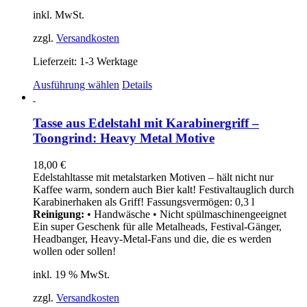
gewählt
inkl. MwSt.
werden
zzgl.
Versandkosten
Lieferzeit:
1-3 Werktage
Dieses
Ausführung wählen
Details
Produkt
weist
mehrere
Tasse aus Edelstahl mit Karabinergriff –
Varianten
Toongrind: Heavy Metal Motive
auf.
Die
18,00
€
Optionen
Edelstahltasse mit metalstarken Motiven – hält nicht nur
können
Kaffee warm, sondern auch Bier kalt! Festivaltauglich durch
auf
Karabinerhaken als Griff! Fassungsvermögen: 0,3 l
der
Reinigung:
• Handwäsche • Nicht spülmaschinengeeignet
Produktseite
Ein super Geschenk für alle Metalheads, Festival-Gänger,
gewählt
Headbanger, Heavy-Metal-Fans und die, die es werden
werden
wollen oder sollen!
inkl. 19 % MwSt.
zzgl.
Versandkosten