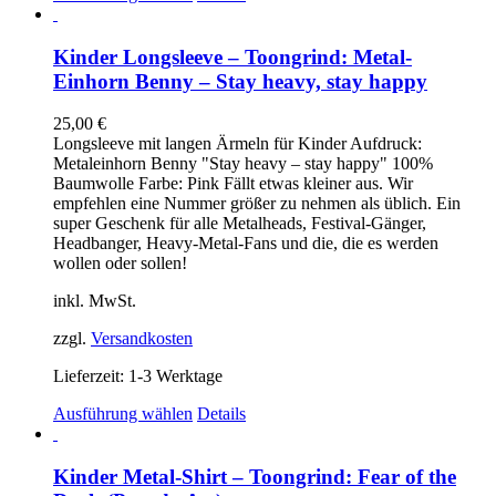
Produkt
weist
mehrere
Kinder Longsleeve – Toongrind: Metal-
Varianten
Einhorn Benny – Stay heavy, stay happy
auf.
Die
25,00
€
Optionen
Longsleeve mit langen Ärmeln für Kinder Aufdruck:
können
Metaleinhorn Benny "Stay heavy – stay happy" 100%
auf
Baumwolle Farbe: Pink Fällt etwas kleiner aus. Wir
der
empfehlen eine Nummer größer zu nehmen als üblich. Ein
Produktseite
super Geschenk für alle Metalheads, Festival-Gänger,
gewählt
Headbanger, Heavy-Metal-Fans und die, die es werden
werden
wollen oder sollen!
inkl. MwSt.
zzgl.
Versandkosten
Lieferzeit:
1-3 Werktage
Dieses
Ausführung wählen
Details
Produkt
weist
mehrere
Kinder Metal-Shirt – Toongrind: Fear of the
Varianten