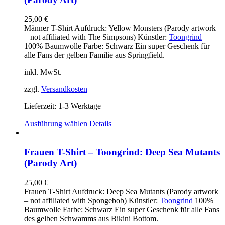
25,00
€
Männer T-Shirt Aufdruck: Yellow Monsters (Parody artwork
– not affiliated with The Simpsons) Künstler:
Toongrind
100% Baumwolle Farbe: Schwarz Ein super Geschenk für
alle Fans der gelben Familie aus Springfield.
inkl. MwSt.
zzgl.
Versandkosten
Lieferzeit:
1-3 Werktage
Dieses
Ausführung wählen
Details
Produkt
weist
mehrere
Frauen T-Shirt – Toongrind: Deep Sea Mutants
Varianten
(Parody Art)
auf.
Die
25,00
€
Optionen
Frauen T-Shirt Aufdruck: Deep Sea Mutants (Parody artwork
können
– not affiliated with Spongebob) Künstler:
Toongrind
100%
auf
Baumwolle Farbe: Schwarz Ein super Geschenk für alle Fans
der
des gelben Schwamms aus Bikini Bottom.
Produktseite