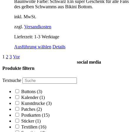
Baumwolle Farbe: Schwarz Ein super Geschenk für alle Fans
der
des gelben Schwamms aus Bikini Bottom.
Produktseite
gewählt
inkl. MwSt.
werden
zzgl.
Versandkosten
Lieferzeit:
1-3 Werktage
Dieses
Ausführung wählen
Details
Produkt
1
2
3
Vor
weist
social media
mehrere
Varianten
Produkte filtern
auf.
Die
Textsuche
Optionen
können
Buttons
(3)
auf
Kalender
(1)
der
Kunstdrucke
(3)
Produktseite
Patches
(2)
gewählt
Postkarten
(15)
werden
Sticker
(1)
Textilien
(16)