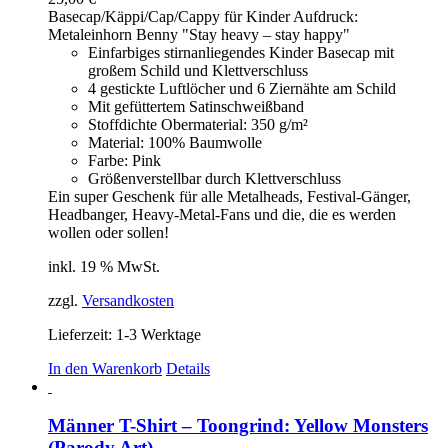
Optionen
Basecap/Käppi/Cap/Cappy für Kinder Aufdruck:
können
Metaleinhorn Benny "Stay heavy – stay happy"
auf
Einfarbiges stirnanliegendes Kinder Basecap mit
der
großem Schild und Klettverschluss
Produktseite
4 gestickte Luftlöcher und 6 Ziernähte am Schild
gewählt
Mit gefüttertem Satinschweißband
werden
Stoffdichte Obermaterial: 350 g/m²
Material: 100% Baumwolle
Farbe: Pink
Größenverstellbar durch Klettverschluss
Ein super Geschenk für alle Metalheads, Festival-Gänger,
Headbanger, Heavy-Metal-Fans und die, die es werden
wollen oder sollen!
inkl. 19 % MwSt.
zzgl.
Versandkosten
Lieferzeit:
1-3 Werktage
In den Warenkorb
Details
Männer T-Shirt – Toongrind: Yellow Monsters
(Parody Art)