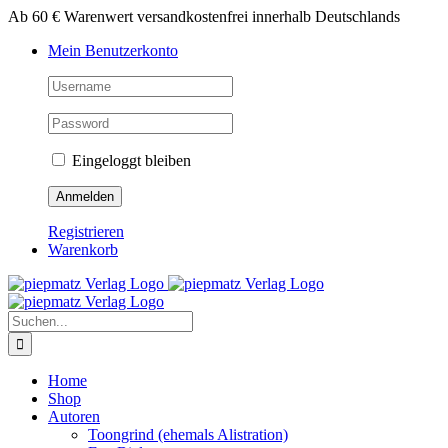
Zum
Ab 60 € Warenwert versandkostenfrei innerhalb Deutschlands
Inhalt
Mein Benutzerkonto
springen
Eingeloggt bleiben
Registrieren
Warenkorb
Suche
nach:
Home
Shop
Autoren
Toongrind (ehemals Alistration)