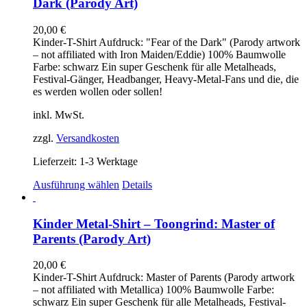
Dark (Parody Art)
auf.
Die
20,00
€
Optionen
Kinder-T-Shirt Aufdruck: "Fear of the Dark" (Parody artwork
können
– not affiliated with Iron Maiden/Eddie) 100% Baumwolle
auf
Farbe: schwarz Ein super Geschenk für alle Metalheads,
der
Festival-Gänger, Headbanger, Heavy-Metal-Fans und die, die
Produktseite
es werden wollen oder sollen!
gewählt
werden
inkl. MwSt.
zzgl.
Versandkosten
Lieferzeit:
1-3 Werktage
Dieses
Ausführung wählen
Details
Produkt
weist
mehrere
Kinder Metal-Shirt – Toongrind: Master of
Varianten
Parents (Parody Art)
auf.
Die
20,00
€
Optionen
Kinder-T-Shirt Aufdruck: Master of Parents (Parody artwork
können
– not affiliated with Metallica) 100% Baumwolle Farbe:
auf
schwarz Ein super Geschenk für alle Metalheads, Festival-