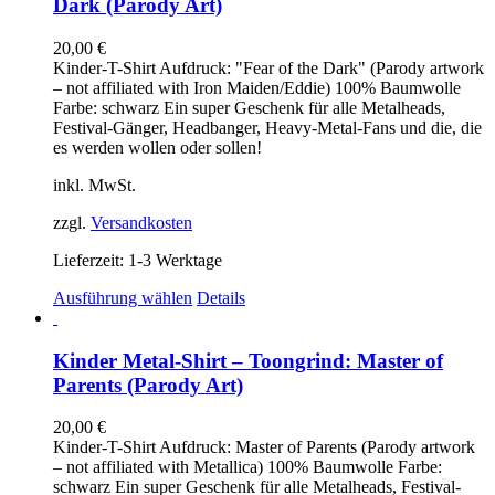
Dark (Parody Art)
auf.
Die
20,00
€
Optionen
Kinder-T-Shirt Aufdruck: "Fear of the Dark" (Parody artwork
können
– not affiliated with Iron Maiden/Eddie) 100% Baumwolle
auf
Farbe: schwarz Ein super Geschenk für alle Metalheads,
der
Festival-Gänger, Headbanger, Heavy-Metal-Fans und die, die
Produktseite
es werden wollen oder sollen!
gewählt
werden
inkl. MwSt.
zzgl.
Versandkosten
Lieferzeit:
1-3 Werktage
Dieses
Ausführung wählen
Details
Produkt
weist
mehrere
Kinder Metal-Shirt – Toongrind: Master of
Varianten
Parents (Parody Art)
auf.
Die
20,00
€
Optionen
Kinder-T-Shirt Aufdruck: Master of Parents (Parody artwork
können
– not affiliated with Metallica) 100% Baumwolle Farbe:
auf
schwarz Ein super Geschenk für alle Metalheads, Festival-