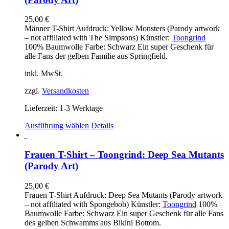
25,00
€
Männer T-Shirt Aufdruck: Yellow Monsters (Parody artwork
– not affiliated with The Simpsons) Künstler:
Toongrind
100% Baumwolle Farbe: Schwarz Ein super Geschenk für
alle Fans der gelben Familie aus Springfield.
inkl. MwSt.
zzgl.
Versandkosten
Lieferzeit:
1-3 Werktage
Dieses
Ausführung wählen
Details
Produkt
weist
mehrere
Frauen T-Shirt – Toongrind: Deep Sea Mutants
Varianten
(Parody Art)
auf.
Die
25,00
€
Optionen
Frauen T-Shirt Aufdruck: Deep Sea Mutants (Parody artwork
können
– not affiliated with Spongebob) Künstler:
Toongrind
100%
auf
Baumwolle Farbe: Schwarz Ein super Geschenk für alle Fans
der
des gelben Schwamms aus Bikini Bottom.
Produktseite