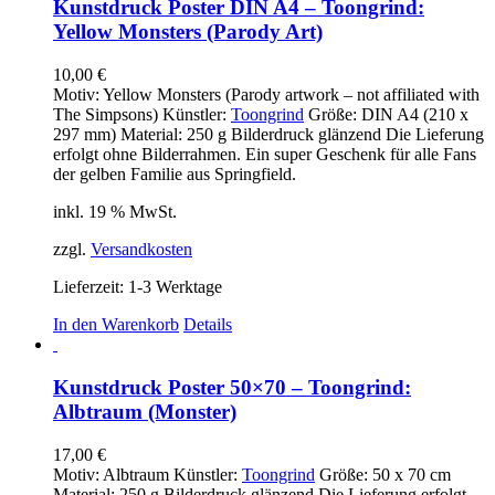
Kunstdruck Poster DIN A4 – Toongrind:
Yellow Monsters (Parody Art)
10,00
€
Motiv: Yellow Monsters (Parody artwork – not affiliated with
The Simpsons) Künstler:
Toongrind
Größe: DIN A4 (210 x
297 mm) Material: 250 g Bilderdruck glänzend Die Lieferung
erfolgt ohne Bilderrahmen. Ein super Geschenk für alle Fans
der gelben Familie aus Springfield.
inkl. 19 % MwSt.
zzgl.
Versandkosten
Lieferzeit:
1-3 Werktage
In den Warenkorb
Details
Kunstdruck Poster 50×70 – Toongrind:
Albtraum (Monster)
17,00
€
Motiv: Albtraum Künstler:
Toongrind
Größe: 50 x 70 cm
Material: 250 g Bilderdruck glänzend Die Lieferung erfolgt