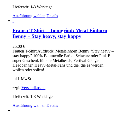
Lieferzeit:
1-3 Werktage
Dieses
Ausführung wählen
Details
Produkt
weist
mehrere
Frauen T-Shirt – Toongrind: Metal-Einhorn
Varianten
Benny – Stay heavy, stay happy
auf.
Die
25,00
€
Optionen
Frauen T-Shirt Aufdruck: Metaleinhorn Benny "Stay heavy –
können
stay happy" 100% Baumwolle Farbe: Schwarz oder Pink Ein
auf
super Geschenk für alle Metalheads, Festival-Gänger,
der
Headbanger, Heavy-Metal-Fans und die, die es werden
Produktseite
wollen oder sollen!
gewählt
werden
inkl. MwSt.
zzgl.
Versandkosten
Lieferzeit:
1-3 Werktage
Dieses
Ausführung wählen
Details
Produkt
weist