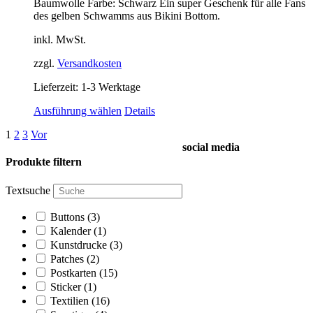
Baumwolle Farbe: Schwarz Ein super Geschenk für alle Fans
der
des gelben Schwamms aus Bikini Bottom.
Produktseite
gewählt
inkl. MwSt.
werden
zzgl.
Versandkosten
Lieferzeit:
1-3 Werktage
Dieses
Ausführung wählen
Details
Produkt
1
2
3
Vor
weist
social media
mehrere
Varianten
Produkte filtern
auf.
Die
Textsuche
Optionen
können
Buttons
(3)
auf
Kalender
(1)
der
Kunstdrucke
(3)
Produktseite
Patches
(2)
gewählt
Postkarten
(15)
werden
Sticker
(1)
Textilien
(16)