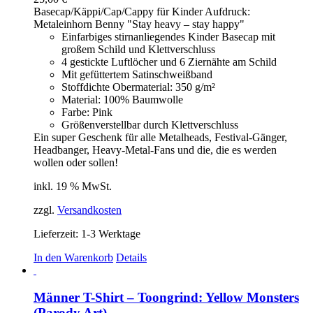
Optionen
Basecap/Käppi/Cap/Cappy für Kinder Aufdruck:
können
Metaleinhorn Benny "Stay heavy – stay happy"
auf
Einfarbiges stirnanliegendes Kinder Basecap mit
der
großem Schild und Klettverschluss
Produktseite
4 gestickte Luftlöcher und 6 Ziernähte am Schild
gewählt
Mit gefüttertem Satinschweißband
werden
Stoffdichte Obermaterial: 350 g/m²
Material: 100% Baumwolle
Farbe: Pink
Größenverstellbar durch Klettverschluss
Ein super Geschenk für alle Metalheads, Festival-Gänger,
Headbanger, Heavy-Metal-Fans und die, die es werden
wollen oder sollen!
inkl. 19 % MwSt.
zzgl.
Versandkosten
Lieferzeit:
1-3 Werktage
In den Warenkorb
Details
Männer T-Shirt – Toongrind: Yellow Monsters
(Parody Art)