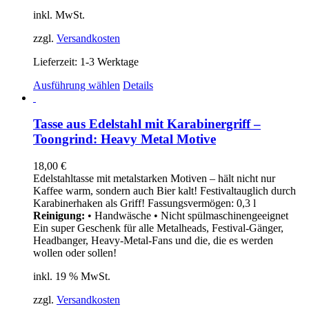
gewählt
inkl. MwSt.
werden
zzgl.
Versandkosten
Lieferzeit:
1-3 Werktage
Dieses
Ausführung wählen
Details
Produkt
weist
mehrere
Tasse aus Edelstahl mit Karabinergriff –
Varianten
Toongrind: Heavy Metal Motive
auf.
Die
18,00
€
Optionen
Edelstahltasse mit metalstarken Motiven – hält nicht nur
können
Kaffee warm, sondern auch Bier kalt! Festivaltauglich durch
auf
Karabinerhaken als Griff! Fassungsvermögen: 0,3 l
der
Reinigung:
• Handwäsche • Nicht spülmaschinengeeignet
Produktseite
Ein super Geschenk für alle Metalheads, Festival-Gänger,
gewählt
Headbanger, Heavy-Metal-Fans und die, die es werden
werden
wollen oder sollen!
inkl. 19 % MwSt.
zzgl.
Versandkosten