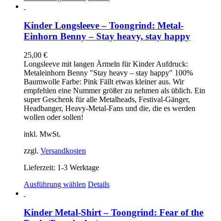
Produkt
weist
mehrere
Kinder Longsleeve – Toongrind: Metal-
Varianten
Einhorn Benny – Stay heavy, stay happy
auf.
Die
25,00
€
Optionen
Longsleeve mit langen Ärmeln für Kinder Aufdruck:
können
Metaleinhorn Benny "Stay heavy – stay happy" 100%
auf
Baumwolle Farbe: Pink Fällt etwas kleiner aus. Wir
der
empfehlen eine Nummer größer zu nehmen als üblich. Ein
Produktseite
super Geschenk für alle Metalheads, Festival-Gänger,
gewählt
Headbanger, Heavy-Metal-Fans und die, die es werden
werden
wollen oder sollen!
inkl. MwSt.
zzgl.
Versandkosten
Lieferzeit:
1-3 Werktage
Dieses
Ausführung wählen
Details
Produkt
weist
mehrere
Kinder Metal-Shirt – Toongrind: Fear of the
Varianten