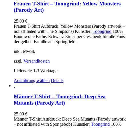
mehrere
Frauen T-Shirt – Toongrind: Yellow Monsters
Varianten
(Parody Art)
auf.
Die
25,00
€
Optionen
Frauen T-Shirt Aufdruck: Yellow Monsters (Parody artwork –
können
not affiliated with The Simpsons) Künstler:
Toongrind
100%
auf
Baumwolle Farbe: Schwarz Ein super Geschenk für alle Fans
der
der gelben Familie aus Springfield.
Produktseite
gewählt
inkl. MwSt.
werden
zzgl.
Versandkosten
Lieferzeit:
1-3 Werktage
Dieses
Ausführung wählen
Details
Produkt
weist
mehrere
Männer T-Shirt – Toongrind: Deep Sea
Varianten
Mutants (Parody Art)
auf.
Die
25,00
€
Optionen
Männer T-Shirt Aufdruck: Deep Sea Mutants (Parody artwork
können
– not affiliated with Spongebob) Künstler:
Toongrind
100%
auf