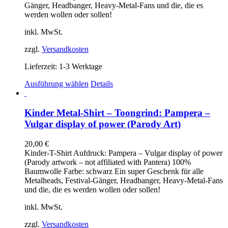
der
Gänger, Headbanger, Heavy-Metal-Fans und die, die es
Produktseite
werden wollen oder sollen!
gewählt
werden
inkl. MwSt.
zzgl.
Versandkosten
Lieferzeit:
1-3 Werktage
Dieses
Ausführung wählen
Details
Produkt
weist
mehrere
Kinder Metal-Shirt – Toongrind: Pampera –
Varianten
Vulgar display of power (Parody Art)
auf.
Die
20,00
€
Optionen
Kinder-T-Shirt Aufdruck: Pampera – Vulgar display of power
können
(Parody artwork – not affiliated with Pantera) 100%
auf
Baumwolle Farbe: schwarz Ein super Geschenk für alle
der
Metalheads, Festival-Gänger, Headbanger, Heavy-Metal-Fans
Produktseite
und die, die es werden wollen oder sollen!
gewählt
werden
inkl. MwSt.
zzgl.
Versandkosten