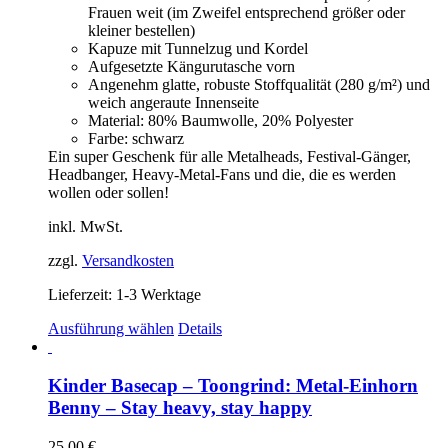
Frauen weit (im Zweifel entsprechend größer oder
kleiner bestellen)
Kapuze mit Tunnelzug und Kordel
Aufgesetzte Kängurutasche vorn
Angenehm glatte, robuste Stoffqualität (280 g/m²) und
weich angeraute Innenseite
Material: 80% Baumwolle, 20% Polyester
Farbe: schwarz
Ein super Geschenk für alle Metalheads, Festival-Gänger,
Headbanger, Heavy-Metal-Fans und die, die es werden
wollen oder sollen!
inkl. MwSt.
zzgl.
Versandkosten
Lieferzeit:
1-3 Werktage
Dieses
Ausführung wählen
Details
Produkt
weist
mehrere
Kinder Basecap – Toongrind: Metal-Einhorn
Varianten
Benny – Stay heavy, stay happy
auf.
Die
25,00
€