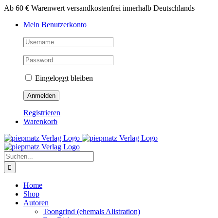
Zum
Ab 60 € Warenwert versandkostenfrei innerhalb Deutschlands
Inhalt
Mein Benutzerkonto
springen
Eingeloggt bleiben
Registrieren
Warenkorb
Suche
nach:
Home
Shop
Autoren
Toongrind (ehemals Alistration)