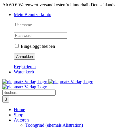
Zum
Ab 60 € Warenwert versandkostenfrei innerhalb Deutschlands
Inhalt
Mein Benutzerkonto
springen
Eingeloggt bleiben
Registrieren
Warenkorb
Suche
nach:
Home
Shop
Autoren
Toongrind (ehemals Alistration)