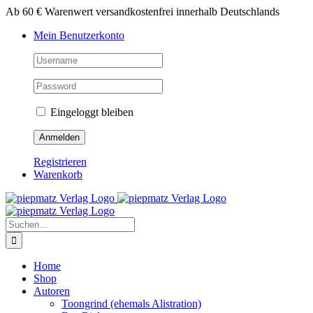
Zum
Ab 60 € Warenwert versandkostenfrei innerhalb Deutschlands
Inhalt
Mein Benutzerkonto
springen
Eingeloggt bleiben
Registrieren
Warenkorb
Suche
nach:
Home
Shop
Autoren
Toongrind (ehemals Alistration)