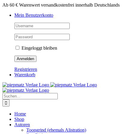
Zum
Ab 60 € Warenwert versandkostenfrei innerhalb Deutschlands
Inhalt
Mein Benutzerkonto
springen
Eingeloggt bleiben
Registrieren
Warenkorb
Suche
nach:
Home
Shop
Autoren
Toongrind (ehemals Alistration)