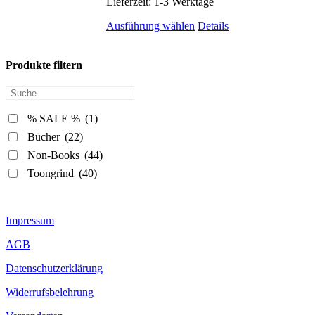
Lieferzeit:
1-3 Werktage
Dieses
Ausführung wählen
Details
Produkt
weist
mehrere
Produkte filtern
Varianten
auf.
Die
Optionen
% SALE %
(1)
können
Bücher
(22)
auf
der
Non-Books
(44)
Produktseite
Toongrind
(40)
gewählt
werden
Impressum
AGB
Datenschutzerklärung
Widerrufsbelehrung