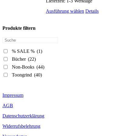
Lieferzeit:
1-3 Werktage
Dieses
Ausführung wählen
Details
Produkt
weist
mehrere
Produkte filtern
Varianten
auf.
Die
Optionen
% SALE %
(1)
können
Bücher
(22)
auf
der
Non-Books
(44)
Produktseite
Toongrind
(40)
gewählt
werden
Impressum
AGB
Datenschutzerklärung
Widerrufsbelehrung