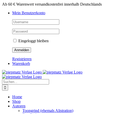
Zum
Ab 60 € Warenwert versandkostenfrei innerhalb Deutschlands
Inhalt
Mein Benutzerkonto
springen
Eingeloggt bleiben
Registrieren
Warenkorb
Suche
nach:
Home
Shop
Autoren
Toongrind (ehemals Alistration)